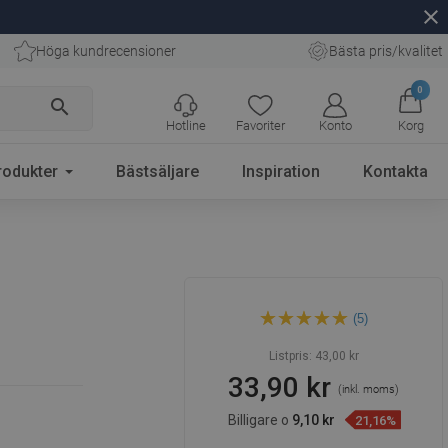
close
Höga kundrecensioner
Bästa pris/kvalitet
0
search
Hotline
Favoriter
Konto
Korg
rodukter
Bästsäljare
Inspiration
Kontakta
Mexen duschhandtag, krom -
(5)
79353-00
Listpris:
43,00 kr
33,90 kr
(inkl. moms)
Billigare o
9,10 kr
21,16%