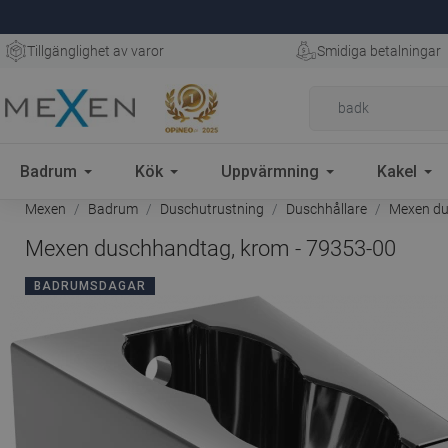
Tillgänglighet av varor
Smidiga betalningar
Badrum
Kök
Uppvärmning
Kakel
Mexen
Badrum
Duschutrustning
Duschhållare
Mexen du
Mexen duschhandtag, krom - 79353-00
BADRUMSDAGAR