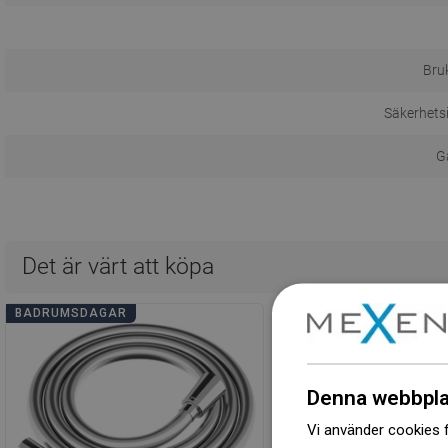
Bru
Säkerhets
Ga
Det är värt att köpa
BADRUMSDAGAR
BADRUMSDAGAR
Denna webbpla
Vi använder cookies f