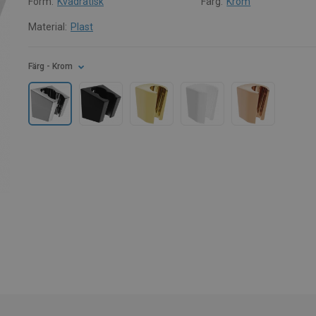
Form:
Kvadratisk
Färg:
Krom
Material:
Plast
Färg
- Krom