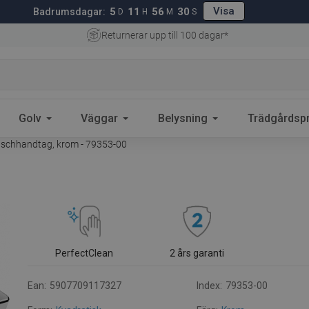
Visa
5
11
56
29
Badrumsdagar:
D
H
M
S
Returnerar upp till 100 dagar*
Golv
Väggar
Belysning
Trädgårdsp
schhandtag, krom - 79353-00
PerfectClean
2 års garanti
Ean:
5907709117327
Index:
79353-00