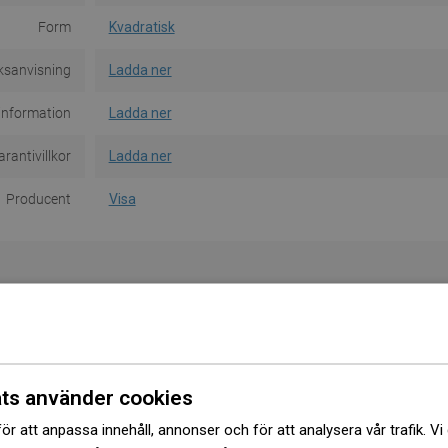
Form
Kvadratisk
ksanvisning
Ladda ner
information
Ladda ner
rantivillkor
Ladda ner
Producent
Visa
BADRUMSDAGAR
BADRUMSD
ts använder cookies
ör att anpassa innehåll, annonser och för att analysera vår trafik. Vi