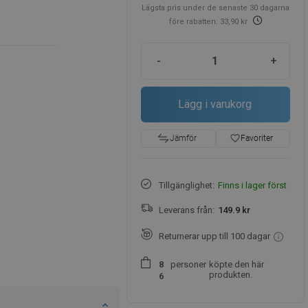
Lägsta pris under de senaste 30 dagarna
före rabatten: 33,90 kr
-
+
Lägg i varukorg
favorite_border
Favoriter
Jämför
Tillgänglighet:
Finns i lager först
Leverans från:
149.9 kr
Returnerar upp till 100 dagar
personer
köpte den här
8
produkten.
6