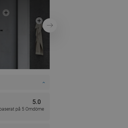
badrummet
SWEDISH
FINNISH
PORTUGUESE
Nästa
CROATIAN
GREEK
SLOVENIAN
5.0
 baserat på 5 Omdöme