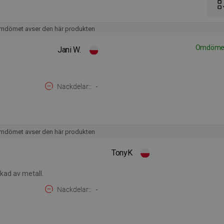
mdömet avser den här produkten
Omdöme v
Jani W.
Nackdelar:
-
mdömet avser den här produkten
TonyK
erkad av metall.
Nackdelar:
-