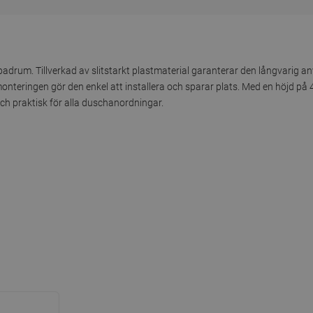
t badrum. Tillverkad av slitstarkt plastmaterial garanterar den långvarig 
nteringen gör den enkel att installera och sparar plats. Med en höjd p
h praktisk för alla duschanordningar.