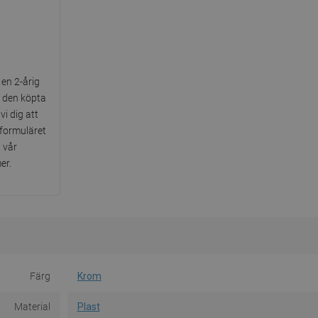
en 2-årig
d den köpta
i dig att
tformuläret
a vår
er.
Färg
Krom
Material
Plast