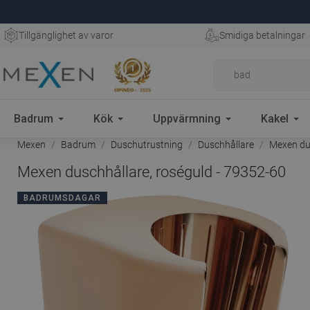
Tillgänglighet av varor
Smidiga betalningar
Badrum
Kök
Uppvärmning
Kakel
Mexen
Badrum
Duschutrustning
Duschhållare
Mexen dus
Mexen duschhållare, roséguld - 79352-60
BADRUMSDAGAR