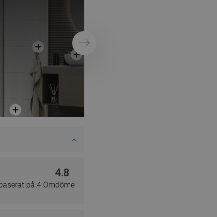
badrummet
SWEDISH
FINNISH
PORTUGUESE
Nästa
CROATIAN
GREEK
SLOVENIAN
4.8
 baserat på 4 Omdöme