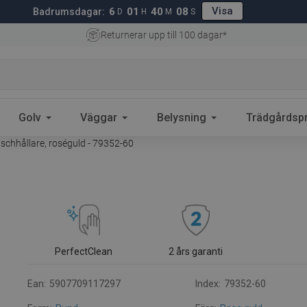
Visa
6
01
40
07
Badrumsdagar:
D
H
M
S
Returnerar upp till 100 dagar*
Golv
Väggar
Belysning
Trädgårdsp
chhållare, roséguld - 79352-60
PerfectClean
2 års garanti
Ean:
5907709117297
Index:
79352-60