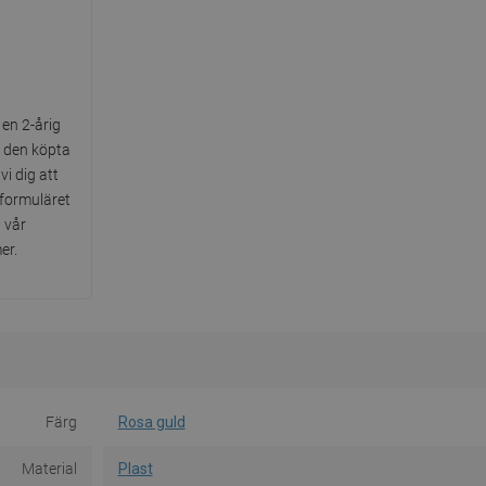
en 2-årig
d den köpta
i dig att
tformuläret
a vår
er.
Färg
Rosa guld
Material
Plast