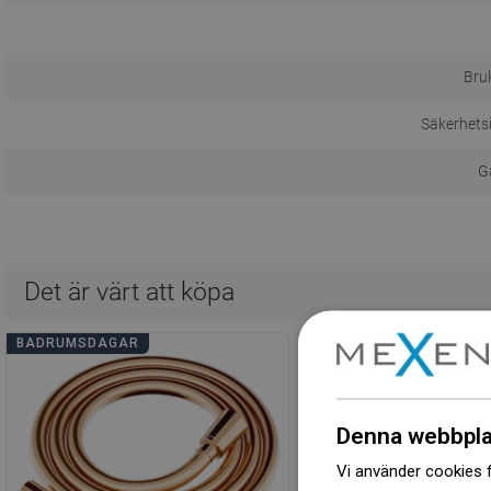
Bru
Säkerhets
Ga
Det är värt att köpa
BADRUMSDAGAR
BADRUMSDAGAR
Denna webbpla
Vi använder cookies f