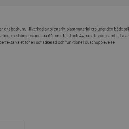
ditt badrum. Tillverkad av slitstarkt plastmaterial erbjuder den både sti
tallation, med dimensioner på 60 mm i höjd och 44 mm i bredd, samt ett a
rfekta valet för en sofistikerad och funktionell duschupplevelse.