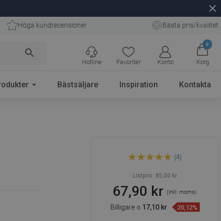
close
Höga kundrecensioner
Bästa pris/kvalitet
0
search
Hotline
Favoriter
Konto
Korg
rodukter
Bästsäljare
Inspiration
Kontakta
Mexen duschhållare,
(4)
roséguld - 79352-60
Listpris:
85,00 kr
67,90 kr
(inkl. moms)
Billigare o
17,10 kr
20,12%