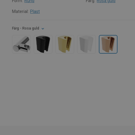
Form:
Rund
Färg:
Rosa guld
Material:
Plast
Färg
- Rosa guld