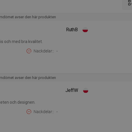
mdömet avser den här produkten
RuthB
ris och med bra kvalitet.
Nackdelar:
-
mdömet avser den här produkten
JeffW
iteten och designen.
Nackdelar:
-