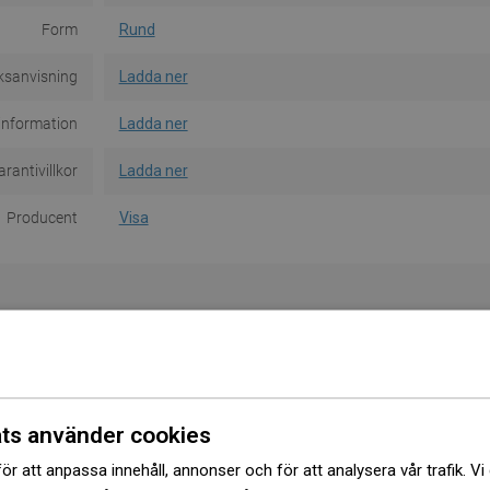
Form
Rund
ksanvisning
Ladda ner
information
Ladda ner
rantivillkor
Ladda ner
Producent
Visa
BADRUMSDAGAR
BADRUMSD
ts använder cookies
ör att anpassa innehåll, annonser och för att analysera vår trafik. Vi