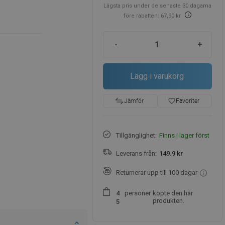
Lägsta pris under de senaste 30 dagarna
före rabatten: 67,90 kr
-
+
Lägg i varukorg
favorite_border
Favoriter
Jämför
Tillgänglighet:
Finns i lager först
Leverans från:
149.9 kr
Returnerar upp till 100 dagar
personer
köpte den här
4
produkten.
5