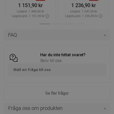
1 151,90 kr
1 236,90 kr
Listpris:
1 440,00 kr
Listpris:
1 547,00 kr
Lägsta pris: 1 151,90 kr
Lägsta pris: 1 236,90 kr
Tillgänglighet:
Finns i lager först
Tillgänglighet:
Finns i lager först
Lägg i varukorg
Lägg i varukorg
FAQ
Jämför
favorite_border
Favoriter
Jämför
favorite_border
Favoriter
Har du inte hittat svaret?
Skriv till oss
Ställ en fråga till oss
Se fler frågor
Fråga oss om produkten