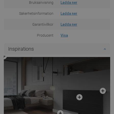
Bruksanvisning
Ladda ner
Säkerhetsinformation
Ladda ner
Garantivillkor
Ladda ner
Producent
Visa
Inspirations