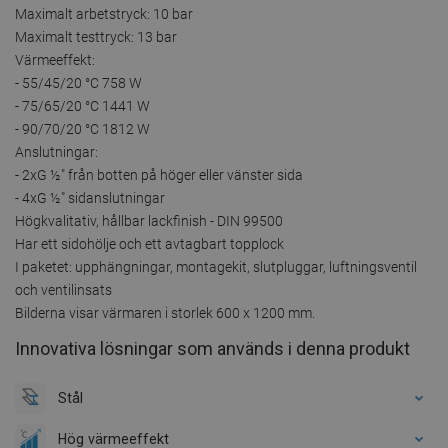
Maximalt arbetstryck: 10 bar
Maximalt testtryck: 13 bar
Värmeeffekt:
- 55/45/20 °C 758 W
- 75/65/20 °C 1441 W
- 90/70/20 °C 1812 W
Anslutningar:
- 2xG ½″ från botten på höger eller vänster sida
- 4xG ½″ sidanslutningar
Högkvalitativ, hållbar lackfinish - DIN 99500
Har ett sidohölje och ett avtagbart topplock
I paketet: upphängningar, montagekit, slutpluggar, luftningsventil
och ventilinsats
Bilderna visar värmaren i storlek 600 x 1200 mm.
Innovativa lösningar som används i denna produkt
Stål
Hög värmeeffekt