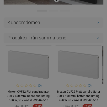
Kundomdömen
Produkter från samma serie
(0)
(0)
Mexen CVF22 Flat panelradiator
Mexen CVF22 Platt panelradiator
300 x 400 mm, nedre anslutning,
300 x 500 mm, bottenanslutning,
360 W, vit - W622F-030-040-00
450 W, vit - W622F-030-050-00
1 440,00 kr
1 547,00 kr
−20,01%
−20,05%