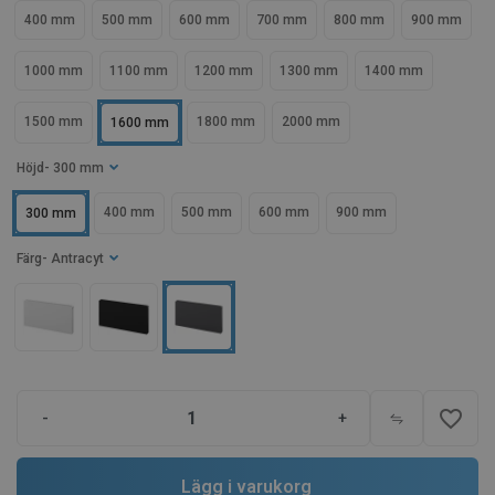
400 mm
500 mm
600 mm
700 mm
800 mm
900 mm
1000 mm
1100 mm
1200 mm
1300 mm
1400 mm
1500 mm
1800 mm
2000 mm
1600 mm
Höjd
- 300 mm
400 mm
500 mm
600 mm
900 mm
300 mm
Färg
- Antracyt
favorite_border
-
+
Lägg i varukorg