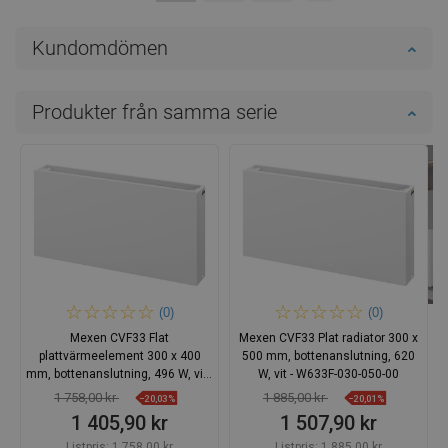
Kundomdömen
Produkter från samma serie
(0)
(0)
Mexen CVF33 Flat
Mexen CVF33 Plat radiator 300 x
plattvärmeelement 300 x 400
500 mm, bottenanslutning, 620
mm, bottenanslutning, 496 W, vit -
W, vit - W633F-030-050-00
W633F-030-040-00
1 758,00 kr
1 885,00 kr
−20,03%
−20,01%
1 405,90 kr
1 507,90 kr
Listpris:
1 758,00 kr
Listpris:
1 885,00 kr