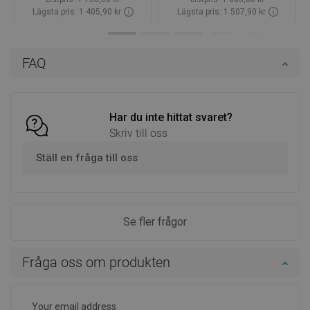
Lägsta pris: 1 405,90 kr
Lägsta pris: 1 507,90 kr
Tillgänglighet:
Finns i lager först
Tillgänglighet:
Finns i lager först
Lägg i varukorg
Lägg i varukorg
FAQ
Jämför
favorite_border
Favoriter
Jämför
favorite_border
Favoriter
Har du inte hittat svaret?
Skriv till oss
Ställ en fråga till oss
Se fler frågor
Fråga oss om produkten