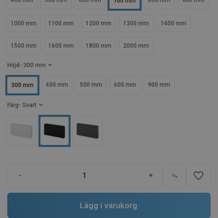
400 mm
500 mm
600 mm
800 mm
900 mm
700 mm
1000 mm
1100 mm
1200 mm
1300 mm
1400 mm
1500 mm
1600 mm
1800 mm
2000 mm
Höjd
- 300 mm
400 mm
500 mm
600 mm
900 mm
300 mm
Färg
- Svart
favorite_border
-
+
Lägg i varukorg