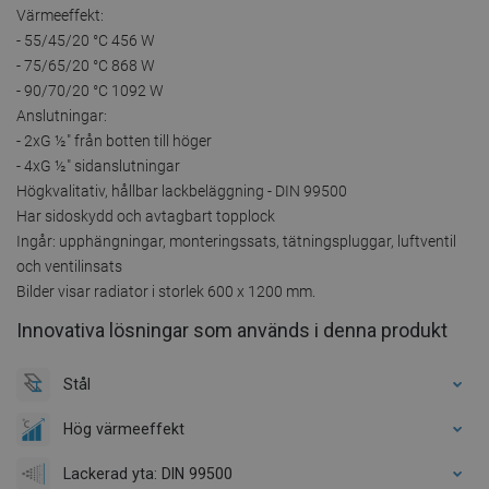
Värmeeffekt:
- 55/45/20 °C 456 W
- 75/65/20 °C 868 W
- 90/70/20 °C 1092 W
Anslutningar:
- 2xG ½″ från botten till höger
- 4xG ½″ sidanslutningar
Högkvalitativ, hållbar lackbeläggning - DIN 99500
Har sidoskydd och avtagbart topplock
Ingår: upphängningar, monteringssats, tätningspluggar, luftventil
och ventilinsats
Bilder visar radiator i storlek 600 x 1200 mm.
Innovativa lösningar som används i denna produkt
Stål
Hög värmeeffekt
Lackerad yta: DIN 99500