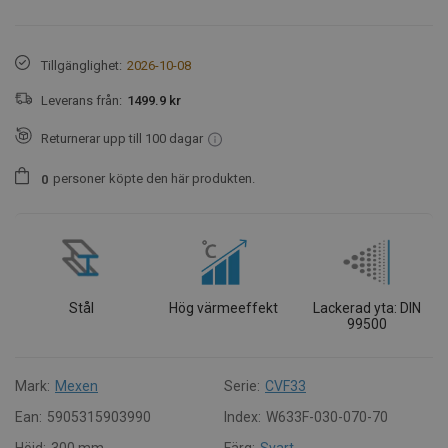
Tillgänglighet:
2026-10-08
Leverans från:
1499.9 kr
Returnerar upp till 100 dagar
personer
köpte den här produkten.
0
Stål
Hög värmeeffekt
Lackerad yta: DIN
99500
Mark:
Mexen
Serie:
CVF33
Ean:
5905315903990
Index:
W633F-030-070-70
Höjd:
300 mm
Färg:
Svart