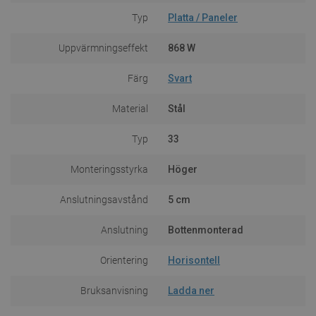
Typ
Platta / Paneler
Uppvärmningseffekt
868 W
Färg
Svart
Material
Stål
Typ
33
Monteringsstyrka
Höger
Anslutningsavstånd
5 cm
Anslutning
Bottenmonterad
Orientering
Horisontell
Bruksanvisning
Ladda ner