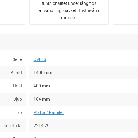
funktionalitet under lång tids
användning, oavsett fuktnivån i
rummet.
Serie
CVF33
Bredd
1400 mm
Höjd
400 mm
Djup
164 mm
Typ
Platta / Paneler
ningseffekt
2214 W