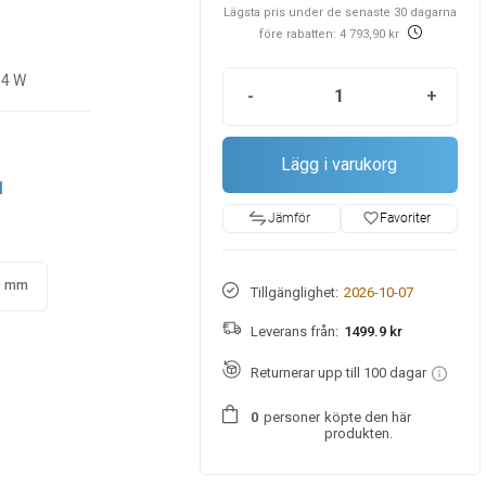
0
Lägsta pris under de senaste 30 dagarna
före rabatten: 4 793,90 kr
14 W
-
+
Lägg i varukorg
1
favorite_border
Favoriter
Jämför
0 mm
Tillgänglighet:
2026-10-07
Leverans från:
1499.9 kr
Returnerar upp till 100 dagar
personer
köpte den här
0
produkten.