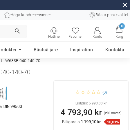
close
Höga kundrecensioner
Bästa pris/kvalitet
0
search
Hotline
Favoriter
Konto
Korg
rodukter
Bästsäljare
Inspiration
Kontakta
rt - W633F-040-140-70
-040-140-70
Mexen CVF33 Platt
(0)
panelradiator 400 x 1400 mm,
bottenanslutning, 2214 W,
svart - W633F-040-140-70
Listpris:
5 993,00 kr
a: DIN 99500
4 793,90 kr
(inkl. moms)
Billigare o
1 199,10 kr
20,01%