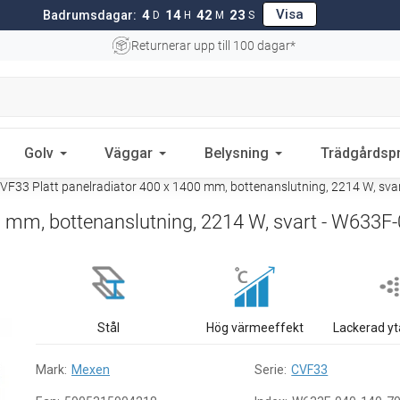
Visa
4
14
42
22
Badrumsdagar:
D
H
M
S
Returnerar upp till 100 dagar*
Golv
Väggar
Belysning
Trädgårdsp
F33 Platt panelradiator 400 x 1400 mm, bottenanslutning, 2214 W, sva
 mm, bottenanslutning, 2214 W, svart - W633F
Stål
Hög värmeeffekt
Lackerad yt
Mark:
Mexen
Serie:
CVF33