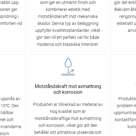
nabbt upp,
som ger en utmärkt finish och
gör det enkl
ionen ger
kombinerar estetik med
Bekväm åtko
pridning i
motståndskraft mot mekaniska
rengöring
omforten vid
skador. Denna typ av beläggning
estetiskt
uppfyller kvalitetsstandarder, vilket
anv
gör den till ett perfekt val för både
moderna och klassiska interiörer.
Motståndskraft mot avmattning
och korrosion
 uppnås av
Produkten
Produkten är tillverkad av material av
 110°C. Den
problem 
hög kvalitet som är
 hållbar
uppmuntrar 
motståndskraftiga mot avmattning
met och
kontaktform
och korrosion, vilket gör att den
 användarna
kund
behåller sitt attraktiva utseende och
atorn.