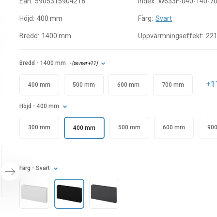
Ean:
5905315904218
Index:
W633F-040-140-7
Höjd:
400 mm
Färg:
Svart
Bredd:
1400 mm
Uppvärmningseffekt:
22
Bredd
- 1400 mm
- (
se mer
+11
)
+1
400 mm
500 mm
600 mm
700 mm
Höjd
- 400 mm
300 mm
500 mm
600 mm
90
400 mm
Färg
- Svart