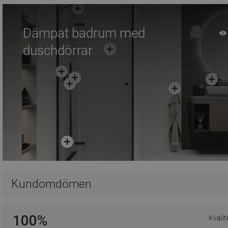
Dämpat badrum med
duschdörrar
Kundomdömen
100%
Kvalit