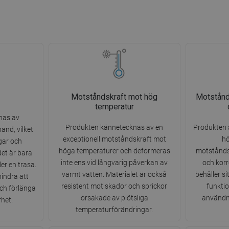
Motståndskraft mot hög
Motstånd
temperatur
nas av
Produkten kännetecknas av en
Produkten ä
and, vilket
exceptionell motståndskraft mot
hö
gar och
höga temperaturer och deformeras
motstånds
det är bara
inte ens vid långvarig påverkan av
och korr
ler en trasa.
varmt vatten. Materialet är också
behåller si
indra att
resistent mot skador och sprickor
funktio
ch förlänga
orsakade av plötsliga
användni
het.
temperaturförändringar.