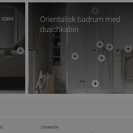
Orientalisk badrum med
32809
duschkabin
et
Utseende