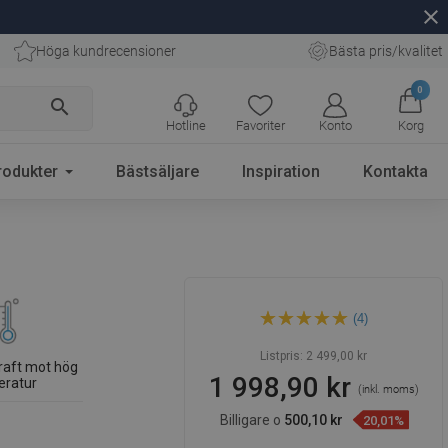
close
Höga kundrecensioner
Bästa pris/kvalitet
0
search
Hotline
Favoriter
Konto
Korg
rodukter
Bästsäljare
Inspiration
Kontakta
Mexen Waterfall takdusch
(4)
slim 50 x 22 cm, roséguld -
79190-60
Listpris:
2 499,00 kr
raft mot hög
1 998,90 kr
eratur
(inkl. moms)
Billigare o
500,10 kr
20,01%