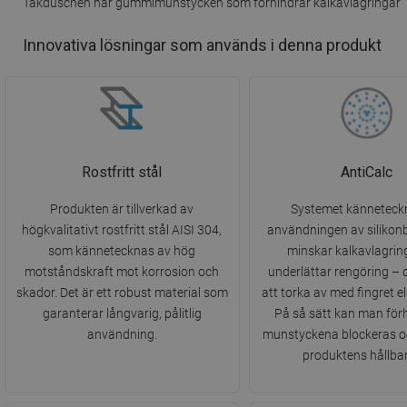
Takduschen har gummimunstycken som förhindrar kalkavlagringar
Innovativa lösningar som används i denna produkt
Rostfritt stål
AntiCalc
Produkten är tillverkad av
Systemet känneteck
högkvalitativt rostfritt stål AISI 304,
användningen av silikonb
som kännetecknas av hög
minskar kalkavlagrin
motståndskraft mot korrosion och
underlättar rengöring – 
skador. Det är ett robust material som
att torka av med fingret el
garanterar långvarig, pålitlig
På så sätt kan man förh
användning.
munstyckena blockeras o
produktens hållbar