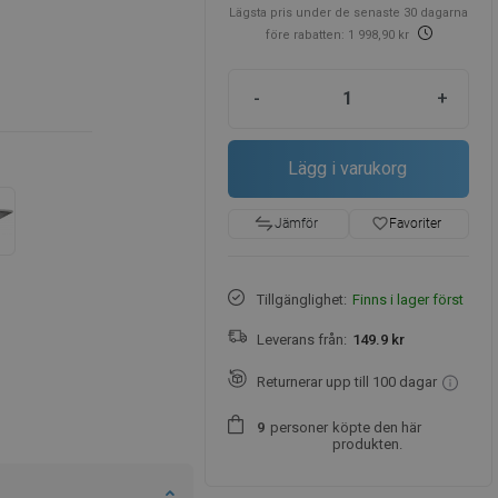
Lägsta pris under de senaste 30 dagarna
före rabatten: 1 998,90 kr
-
+
Lägg i varukorg
favorite_border
Favoriter
Jämför
Tillgänglighet:
Finns i lager först
Leverans från:
149.9 kr
Returnerar upp till 100 dagar
personer
köpte den här
9
produkten.