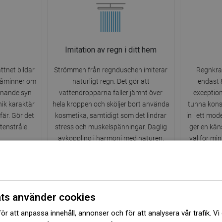
Imitation av regn i ditt hem
ttnet bildar
Strömmen från regnduschen imiterar
Regnkran
 påminner om
naturligt regn. Det gör att
endast 8
ppnande syn
vattendropparna faller jämnt över
exception
ik karaktär
hela kroppen och sköljer bort använda
tunna kons
är. Gör det
kosmetika, samtidigt som det lindrar
in i ett mod
tenstråle.
stress och muskelspänningar. Daglig
ger en käns
avkoppling i harmoni med naturen.
val för mi
ts använder cookies
i
ör att anpassa innehåll, annonser och för att analysera vår trafik. Vi