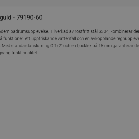
guld - 79190-60
ern badrumsupplevelse. Tillverkad av rostfritt stål S304, kombinerar den
 funktioner: ett uppfriskande vattenfall och en avkopplande regnuppleve
. Med standardanslutning G 1/2" och en tjocklek på 15 mm garanterar den
varig funktionalitet.