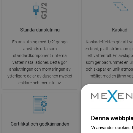
Standardanslutning
Kaskad
En anslutning med 1/2" gänga
Kaskadeffekten gör att va
används ofta som
en bred, platt ström som
standardkomponent i interna
ett vattenfall. En avsla
vatteninstallationer. Detta gör
som ger badrummet en un
anslutningen och monteringen av
och skapar en unik atmosf
ytterligare delar av duschen mycket
möjligt med en jämn vat
enklare och mer intuitiv.
Denna webbpla
Certifikat och godkännanden
10 års garant
Vi använder cookies f