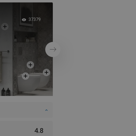
Badrum med geome
37379
plattor på väggen
Nästa
4.8