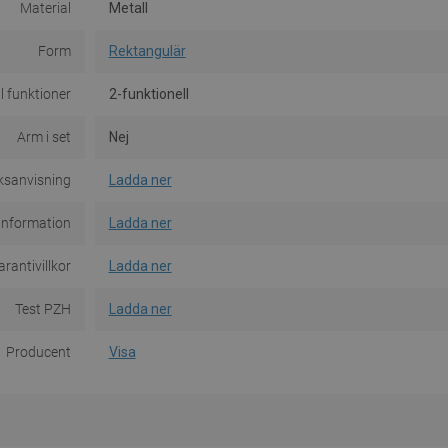
Material
Metall
Form
Rektangulär
l funktioner
2-funktionell
Arm i set
Nej
ksanvisning
Ladda ner
information
Ladda ner
rantivillkor
Ladda ner
Test PZH
Ladda ner
Producent
Visa