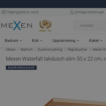
Tillgänglighet av varor
Smidiga betalningar
Badrum
Kök
Uppvärmning
Kakel
Mexen
Badrum
Duschutrustning
Regnduschar
Mexen Wat
Mexen Waterfall takdusch slim 50 x 22 cm, 
BADRUMSDAGAR