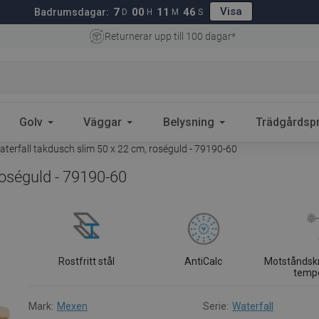
Visa
7
00
11
45
Badrumsdagar:
D
H
M
S
Returnerar upp till 100 dagar*
Golv
Väggar
Belysning
Trädgårdsp
erfall takdusch slim 50 x 22 cm, roséguld - 79190-60
roséguld - 79190-60
Rostfritt stål
AntiCalc
Motståndsk
temp
Mark:
Mexen
Serie:
Waterfall