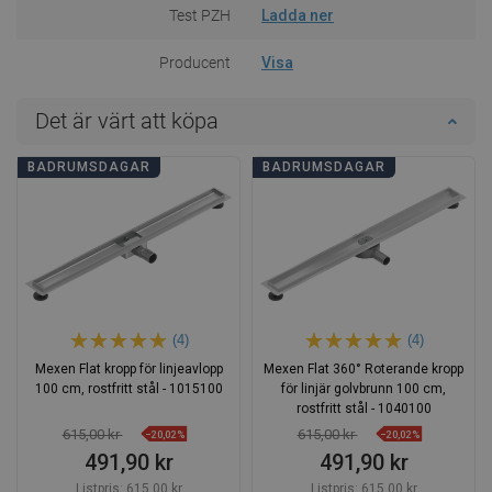
Test PZH
Ladda ner
Producent
Visa
Det är värt att köpa
BADRUMSDAGAR
BADRUMSDAGAR
(4)
(4)
Mexen Flat kropp för linjeavlopp
Mexen Flat 360° Roterande kropp
100 cm, rostfritt stål - 1015100
för linjär golvbrunn 100 cm,
rostfritt stål - 1040100
615,00 kr
615,00 kr
−20,02%
−20,02%
491,90 kr
491,90 kr
Listpris:
615,00 kr
Listpris:
615,00 kr