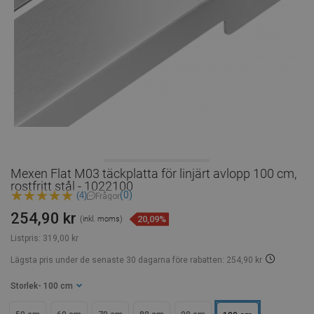
Mexen Flat M03 täckplatta för linjärt avlopp 100 cm,
rostfritt stål - 1022100
(0)
(4)
Frågor
254,90 kr
20,09%
(inkl. moms)
Listpris:
319,00 kr
Lägsta pris under de senaste 30 dagarna
före rabatten: 254,90 kr
Storlek
- 100 cm