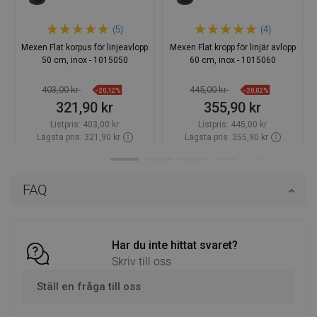
(5)
(4)
Mexen Flat korpus för linjeavlopp
Mexen Flat kropp för linjär avlopp
50 cm, inox - 1015050
60 cm, inox - 1015060
403,00 kr
445,00 kr
−20,12%
−20,02%
321,90 kr
355,90 kr
Listpris:
403,00 kr
Listpris:
445,00 kr
Lägsta pris: 321,90 kr
Lägsta pris: 355,90 kr
Tillgänglighet:
Finns i lager först
Tillgänglighet:
Finns i lager först
Lägg i varukorg
Lägg i varukorg
FAQ
Jämför
favorite_border
Favoriter
Jämför
favorite_border
Favoriter
Har du inte hittat svaret?
Skriv till oss
Ställ en fråga till oss