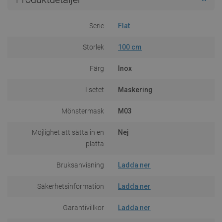
Serie
Flat
Storlek
100 cm
Färg
Inox
I setet
Maskering
Mönstermask
M03
Möjlighet att sätta in en
Nej
platta
Bruksanvisning
Ladda ner
Säkerhetsinformation
Ladda ner
Garantivillkor
Ladda ner