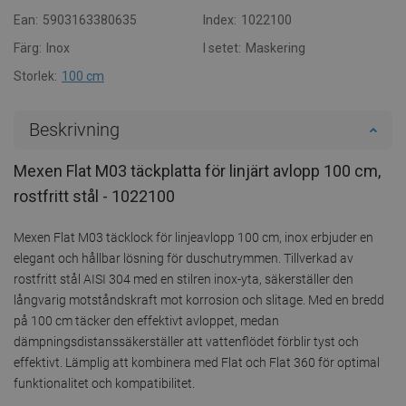
Ean:
5903163380635
Index:
1022100
Färg:
Inox
I setet:
Maskering
Storlek:
100 cm
Beskrivning
Mexen Flat M03 täckplatta för linjärt avlopp 100 cm,
rostfritt stål - 1022100
Mexen Flat M03 täcklock för linjeavlopp 100 cm, inox erbjuder en
elegant och hållbar lösning för duschutrymmen. Tillverkad av
rostfritt stål AISI 304 med en stilren inox-yta, säkerställer den
långvarig motståndskraft mot korrosion och slitage. Med en bredd
på 100 cm täcker den effektivt avloppet, medan
dämpningsdistanssäkerställer att vattenflödet förblir tyst och
effektivt. Lämplig att kombinera med Flat och Flat 360 för optimal
funktionalitet och kompatibilitet.