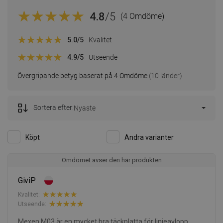
4.8
/5
(4 Omdöme)
5.0
/5
Kvalitet
4.9
/5
Utseende
Övergripande betyg baserat på 4 Omdöme
(10 länder)
Sortera efter:
Nyaste
Köpt
Andra varianter
Omdömet avser den här produkten
GiviP
Kvalitet:
Utseende:
Mexen M03 är en mycket bra täckplatta för linjeavlopp.