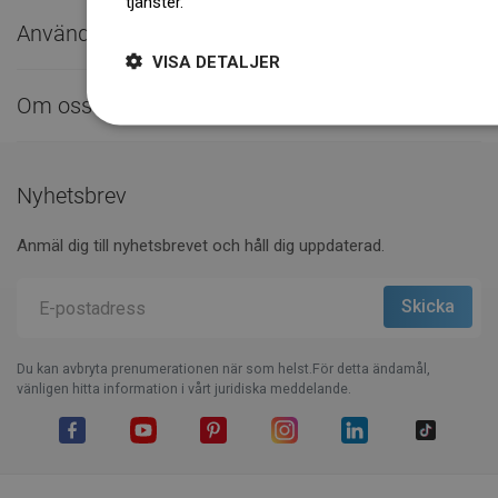
tjänster.
Dowiedz się więcej
Användbara länkar

VISA DETALJER
Om oss

Nyhetsbrev
Anmäl dig till nyhetsbrevet och håll dig uppdaterad.
Du kan avbryta prenumerationen när som helst.För detta ändamål,
vänligen hitta information i vårt juridiska meddelande.
Facebook
YouTube
Pinterest
Instagram
LinkedIn
TikTok