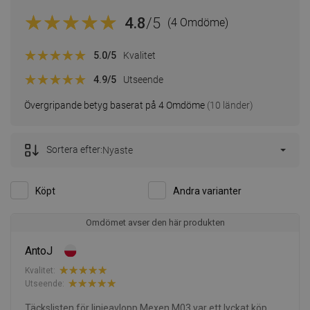
4.8
/5
(4 Omdöme)
5.0
/5
Kvalitet
4.9
/5
Utseende
Övergripande betyg baserat på 4 Omdöme
(10 länder)
Sortera efter:
Nyaste
Köpt
Andra varianter
Omdömet avser den här produkten
AntoJ
Kvalitet:
Utseende:
Täckslisten för linjeavlopp Mexen M03 var ett lyckat köp.