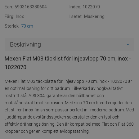
Ean:
5903163380604
Index:
1022070
Färg:
Inox
I setet:
Maskering
Storlek:
70 cm
Beskrivning
Mexen Flat M03 täcklist för linjeavlopp 70 cm, inox -
1022070
Mexen Flat M03 täckplatta för linjeavlopp 70 cm, inox - 1022070 är
en optimal lösning för ditt badrum. Tillverkad av högkvalitativt
rostfritt stål AISI 304, garanterar den hållbarhet och
motståndskraft mot korrosion. Med sina 70 cm bredd erbjuder den
ett stilrent inox-finish som passar perfekt in i moderna badrum. Med
ljuddämpande avståndsstycken säkerställer den en tyst och
effektiv dräneringslösning. Den är kompatibel med Flat och Flat 360
kroppar och ger en komplett avloppstätning.