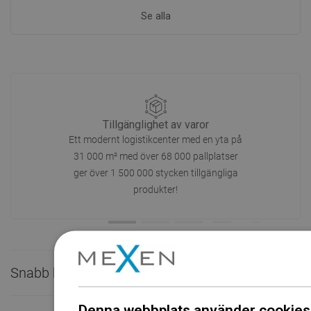
Se alla
Tillgänglighet av varor
Ett modernt logistikcenter med en yta på
31 000 m² med över 68 000 pallplatser
ger över 1 500 000 stycken tillgängliga
produkter!
Snabb kontakt

Denna webbplats använder cookies