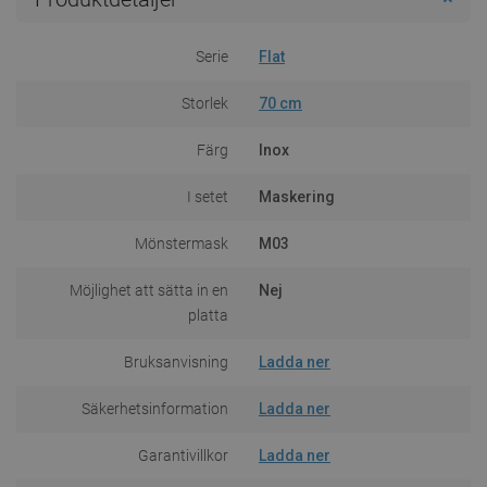
Serie
Flat
Storlek
70 cm
Färg
Inox
I setet
Maskering
Mönstermask
M03
Möjlighet att sätta in en
Nej
platta
Bruksanvisning
Ladda ner
Säkerhetsinformation
Ladda ner
Garantivillkor
Ladda ner