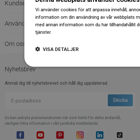
Kundservice

Vi använder cookies för att anpassa innehåll, annons
information om din användning av vår webbplats 
Användbara länkar

med annan information som du har tillhandahållit d
tjänster.
Dowiedz się więcej
Om oss

VISA DETALJER
Nyhetsbrev
Anmäl dig till nyhetsbrevet och håll dig uppdaterad.
Du kan avbryta prenumerationen när som helst.För detta ändamål,
vänligen hitta information i vårt juridiska meddelande.