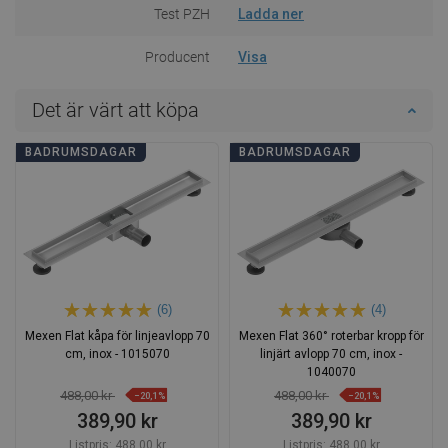
Test PZH
Ladda ner
Producent
Visa
Det är värt att köpa
BADRUMSDAGAR
BADRUMSDAGAR
(6)
(4)
Mexen Flat kåpa för linjeavlopp 70
Mexen Flat 360° roterbar kropp för
cm, inox - 1015070
linjärt avlopp 70 cm, inox -
1040070
488,00 kr
488,00 kr
−20,1%
−20,1%
389,90 kr
389,90 kr
Listpris:
488,00 kr
Listpris:
488,00 kr