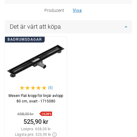
Producent
Visa
Det är värt att köpa
BADRUMSDAGAR
(4)
Mexen Flat kropp för linjär avlopp
80 cm, svart - 1715080
658,00 kr
−20,08%
525,90 kr
Listpris:
658,00 kr
Lägsta pris: 525,90 kr