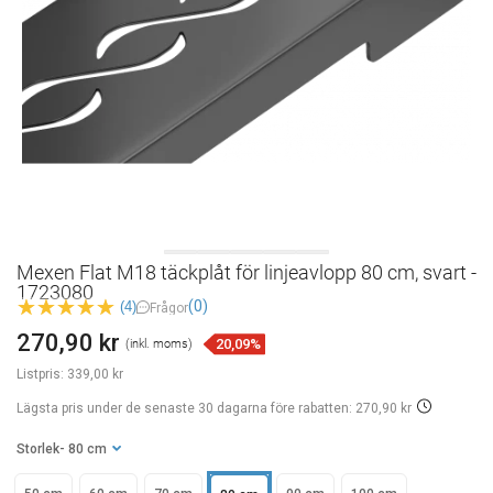
Mexen Flat M18 täckplåt för linjeavlopp 80 cm, svart -
1723080
(0)
(4)
Frågor
270,90 kr
20,09%
(inkl. moms)
Listpris:
339,00 kr
Lägsta pris under de senaste 30 dagarna
före rabatten: 270,90 kr
Storlek
- 80 cm