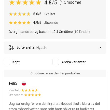
4.8
/5
(4 Omdöme)
5.0
/5
Kvalitet
4.9
/5
Utseende
Övergripande betyg baserat på 4 Omdöme
(10 länder)
Sortera efter:
Nyaste
Köpt
Andra varianter
Omdömet avser den här produkten
FeliS
Kvalitet:
Utseende:
Jag var orolig för om den linjära avloppet skulle klara av det
stora mängd vatten som mitt barn häller ut ur badkaret.