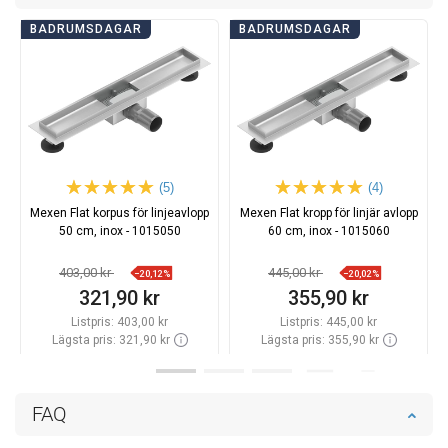
BADRUMSDAGAR
BADRUMSDAGAR
(5)
(4)
Mexen Flat korpus för linjeavlopp
Mexen Flat kropp för linjär avlopp
50 cm, inox - 1015050
60 cm, inox - 1015060
403,00 kr
445,00 kr
−20,12%
−20,02%
321,90 kr
355,90 kr
Listpris:
403,00 kr
Listpris:
445,00 kr
Lägsta pris: 321,90 kr
Lägsta pris: 355,90 kr
Tillgänglighet:
Finns i lager först
Tillgänglighet:
Finns i lager först
Lägg i varukorg
Lägg i varukorg
FAQ
Jämför
favorite_border
Favoriter
Jämför
favorite_border
Favoriter