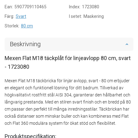
Ean:
5907709110465
Index:
1723080
Färg:
Svart
I setet:
Maskering
Storlek:
80 cm
Beskrivning
Mexen Flat M18 täckplåt för linjeavlopp 80 cm, svart
- 1723080
Mexen Flat M18 täckbricka för linjär avlopp, svart - 80 cm erbjuder
en elegant och funktionell lösning för ditt badrum. Tillverkad av
högkvalitativt rostfritt stål AISI 304, garanterar den hållbarhet och
långvarig prestanda. Med en stilren svart finish och en bredd på 80
cm passar den perfekt till många inredningsstilar. Täckbrickan har
också distanser som minskar buller och kan kombineras med Flat
och Flat 360 modulära system för ökat stöd och flexibilitet.
Produktspecifikation: