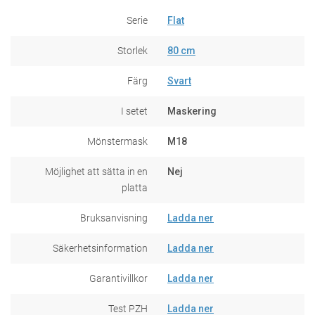
Serie
Flat
Storlek
80 cm
Färg
Svart
I setet
Maskering
Mönstermask
M18
Möjlighet att sätta in en
Nej
platta
Bruksanvisning
Ladda ner
Säkerhetsinformation
Ladda ner
Garantivillkor
Ladda ner
Test PZH
Ladda ner