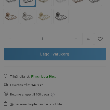
favorite_border
-
+
Lägg i varukorg
Tillgänglighet:
Finns i lager först
Leverans från:
149.9 kr
Returnerar upp till 100 dagar
personer
köpte den här produkten.
2
6