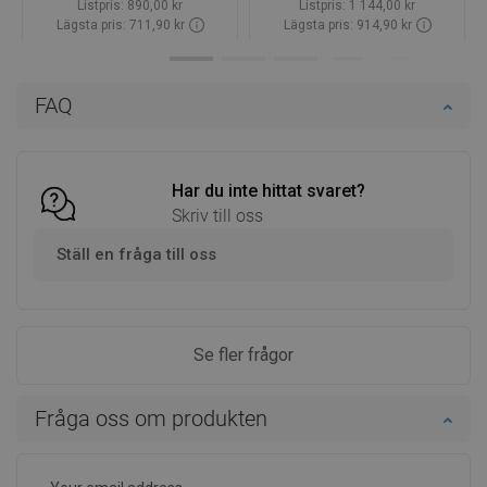
Listpris:
890,00 kr
Listpris:
1 144,00 kr
Lägsta pris: 711,90 kr
Lägsta pris: 914,90 kr
Tillgänglighet:
Finns i lager först
Tillgänglighet:
Finns i lager först
Lägg i varukorg
Lägg i varukorg
FAQ
Jämför
favorite_border
Favoriter
Jämför
favorite_border
Favoriter
Har du inte hittat svaret?
Skriv till oss
Ställ en fråga till oss
Se fler frågor
Fråga oss om produkten