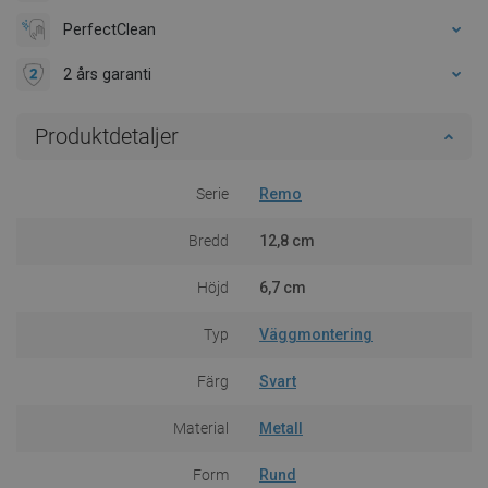
PerfectClean
2 års garanti
Produktdetaljer
Serie
Remo
Bredd
12,8 cm
Höjd
6,7 cm
Typ
Väggmontering
Färg
Svart
Material
Metall
Form
Rund