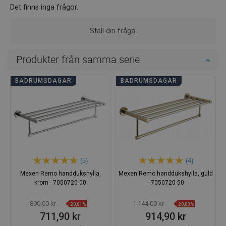
Det finns inga frågor.
Ställ din fråga.
Produkter från samma serie
BADRUMSDAGAR
BADRUMSDAGAR
(5)
(4)
Mexen Remo handdukshylla,
Mexen Remo handdukshylla, guld
krom - 7050720-00
- 7050720-50
890,00 kr
1 144,00 kr
−20,01%
−20,03%
711,90 kr
914,90 kr