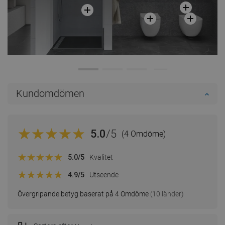
Kundomdömen
5.0
/5
(4 Omdöme)
5.0
/5
Kvalitet
4.9
/5
Utseende
Övergripande betyg baserat på 4 Omdöme
(10 länder)