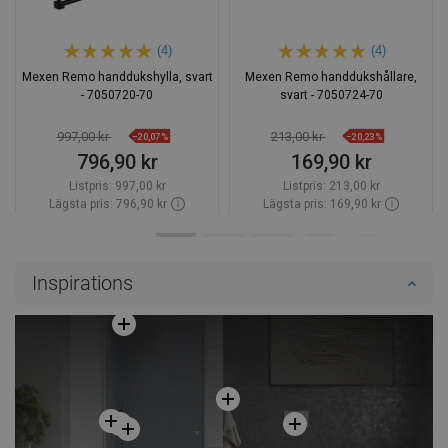
(4)
(4)
Mexen Remo handdukshylla, svart
Mexen Remo handdukshållare,
- 7050720-70
svart - 7050724-70
997,00 kr
213,00 kr
−20,07%
−20,23%
796,90 kr
169,90 kr
Listpris:
997,00 kr
Listpris:
213,00 kr
Lägsta pris: 796,90 kr
Lägsta pris: 169,90 kr
Tillgänglighet:
Finns i lager först
Tillgänglighet:
Finns i lager först
Lägg i varukorg
Lägg i varukorg
Inspirations
Jämför
favorite_border
Favoriter
Jämför
favorite_border
Favoriter