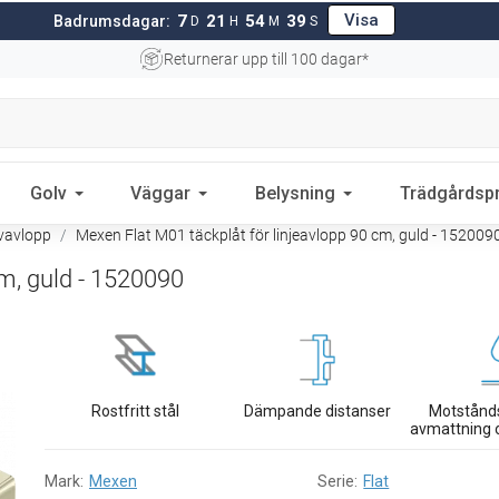
Visa
7
21
54
38
Badrumsdagar:
D
H
M
S
Returnerar upp till 100 dagar*
Golv
Väggar
Belysning
Trädgårdsp
lvavlopp
Mexen Flat M01 täckplåt för linjeavlopp 90 cm, guld - 152009
cm, guld - 1520090
Rostfritt stål
Dämpande distanser
Motstånd
avmattning 
Mark:
Mexen
Serie:
Flat