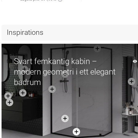
Tillgänglighet:
Finns i lager först
Lägg i varukorg
Jämför
favorite_border
Favoriter
Inspirations
Svart femkantig kabin –
modern geometri i ett elegant
badrum