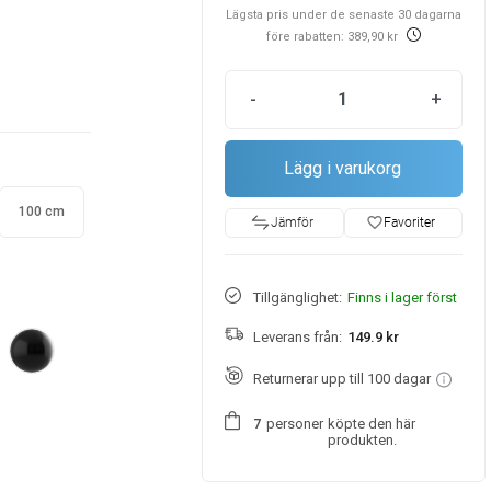
Lägsta pris under de senaste 30 dagarna
före rabatten: 389,90 kr
-
+
Lägg i varukorg
100 cm
favorite_border
Favoriter
Jämför
Tillgänglighet:
Finns i lager först
Leverans från:
149.9 kr
Returnerar upp till 100 dagar
personer
köpte den här
7
produkten.