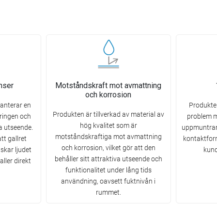
nser
Motståndskraft mot avmattning
och korrosion
anterar en
Produkten
Produkten är tillverkad av material av
ringen och
problem 
hög kvalitet som är
ka utseende.
uppmuntrar 
motståndskraftiga mot avmattning
tt gallret
kontaktform
och korrosion, vilket gör att den
skar ljudet
kund
behåller sitt attraktiva utseende och
ller direkt
funktionalitet under lång tids
användning, oavsett fuktnivån i
rummet.