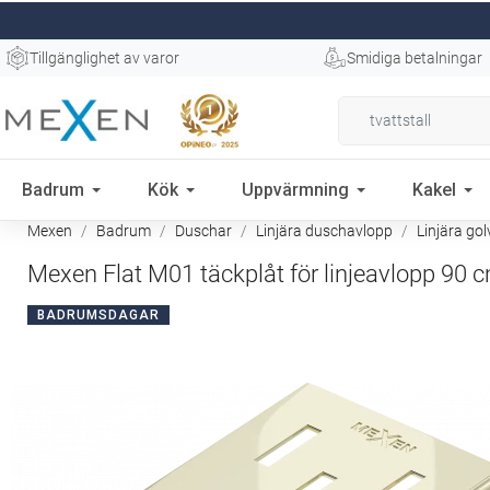
Tillgänglighet av varor
Smidiga betalningar
Badrum
Kök
Uppvärmning
Kakel
Mexen
Badrum
Duschar
Linjära duschavlopp
Linjära go
Mexen Flat M01 täckplåt för linjeavlopp 90 
BADRUMSDAGAR