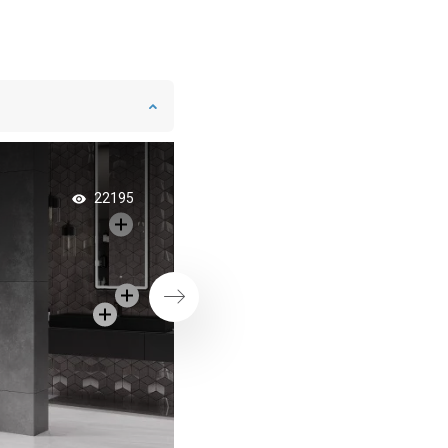
Dubbla duschdörrar 
22195
minimalistiskt bad
Nästa