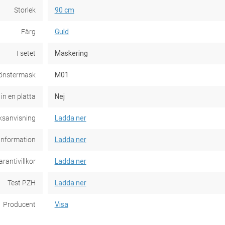
Storlek
90 cm
Färg
Guld
I setet
Maskering
önstermask
M01
 in en platta
Nej
ksanvisning
Ladda ner
information
Ladda ner
rantivillkor
Ladda ner
Test PZH
Ladda ner
Producent
Visa