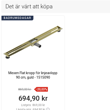
Det är värt att köpa
BADRUMSDAGAR
Mexen Flat kropp för linjeavlopp
90 cm, guld - 1515090
869,00 kr
−20,03%
694,90 kr
Listpris:
869,00 kr
Lägsta pris: 694,90 kr