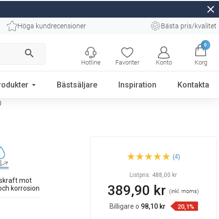
close
Höga kundrecensioner
Bästa pris/kvalitet
0
search
Hotline
Favoriter
Konto
Korg
rodukter
Bästsäljare
Inspiration
Kontakta
0
Mexen Flat M01 täckplåt för
(4)
linjeavlopp 90 cm, guld -
1520090
Listpris:
488,00 kr
skraft mot
389,90 kr
och korrosion
(inkl. moms)
Billigare o
98,10 kr
20,1%