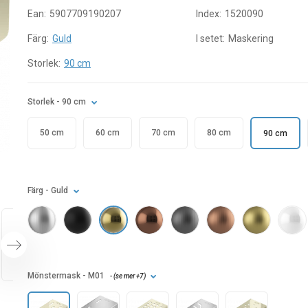
Ean:
5907709190207
Index:
1520090
Färg:
Guld
I setet:
Maskering
Storlek:
90 cm
Storlek
- 90 cm
50 cm
60 cm
70 cm
80 cm
90 cm
Färg
- Guld
Mönstermask
- M01
- (
se mer
+7
)