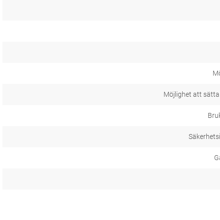
M
Möjlighet att sätta
Bru
Säkerhets
Ga