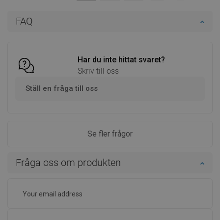
Lägg i varukorg
Lägg i varukorg
FAQ
Jämför
favorite_border
Favoriter
Jämför
favorite_border
Favoriter
Har du inte hittat svaret?
Skriv till oss
Ställ en fråga till oss
Se fler frågor
Fråga oss om produkten