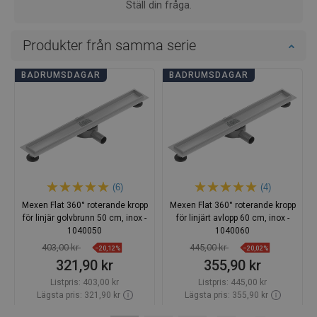
Ställ din fråga.
Produkter från samma serie
BADRUMSDAGAR
BADRUMSDAGAR
(6)
(4)
Mexen Flat 360° roterande kropp
Mexen Flat 360° roterande kropp
för linjär golvbrunn 50 cm, inox -
för linjärt avlopp 60 cm, inox -
1040050
1040060
403,00 kr
445,00 kr
−20,12%
−20,02%
321,90 kr
355,90 kr
Listpris:
403,00 kr
Listpris:
445,00 kr
Lägsta pris: 321,90 kr
Lägsta pris: 355,90 kr
Tillgänglighet:
Finns i lager först
Tillgänglighet:
Finns i lager först