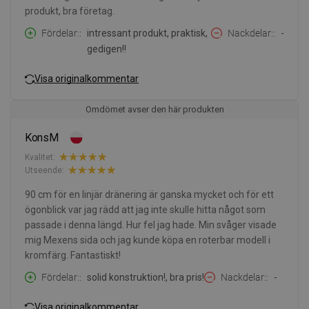
produkt, bra företag.
Fördelar:
intressant produkt, praktisk,
Nackdelar:
-
gedigen!!
Visa originalkommentar
Omdömet avser den här produkten
KonsM
Kvalitet:
Utseende:
90 cm för en linjär dränering är ganska mycket och för ett
ögonblick var jag rädd att jag inte skulle hitta något som
passade i denna längd. Hur fel jag hade. Min svåger visade
mig Mexens sida och jag kunde köpa en roterbar modell i
kromfärg. Fantastiskt!
Fördelar:
solid konstruktion!, bra pris!
Nackdelar:
-
Visa originalkommentar