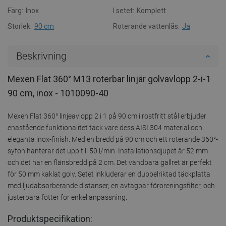
Färg:
Inox
I setet:
Komplett
Storlek:
90 cm
Roterande vattenlås:
Ja
Beskrivning
Mexen Flat 360° M13 roterbar linjär golvavlopp 2-i-1
90 cm, inox - 1010090-40
Mexen Flat 360° linjeavlopp 2 i 1 på 90 cm i rostfritt stål erbjuder
enastående funktionalitet tack vare dess AISI 304 material och
eleganta inox-finish. Med en bredd på 90 cm och ett roterande 360°-
syfon hanterar det upp till 50 l/min. Installationsdjupet är 52 mm
och det har en flänsbredd på 2 cm. Det vändbara gallret är perfekt
för 50 mm kaklat golv. Setet inkluderar en dubbelriktad täckplatta
med ljudabsorberande distanser, en avtagbar föroreningsfilter, och
justerbara fötter för enkel anpassning.
Produktspecifikation: