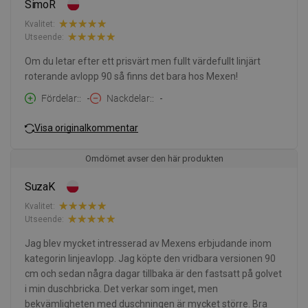
SimoR
Kvalitet:
Utseende:
Om du letar efter ett prisvärt men fullt värdefullt linjärt
roterande avlopp 90 så finns det bara hos Mexen!
Fördelar:
-
Nackdelar:
-
Visa originalkommentar
Omdömet avser den här produkten
SuzaK
Kvalitet:
Utseende:
Jag blev mycket intresserad av Mexens erbjudande inom
kategorin linjeavlopp. Jag köpte den vridbara versionen 90
cm och sedan några dagar tillbaka är den fastsatt på golvet
i min duschbricka. Det verkar som inget, men
bekvämligheten med duschningen är mycket större. Bra