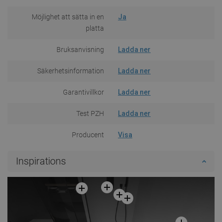
Möjlighet att sätta in en
Ja
platta
Bruksanvisning
Ladda ner
Säkerhetsinformation
Ladda ner
Garantivillkor
Ladda ner
Test PZH
Ladda ner
Producent
Visa
Inspirations