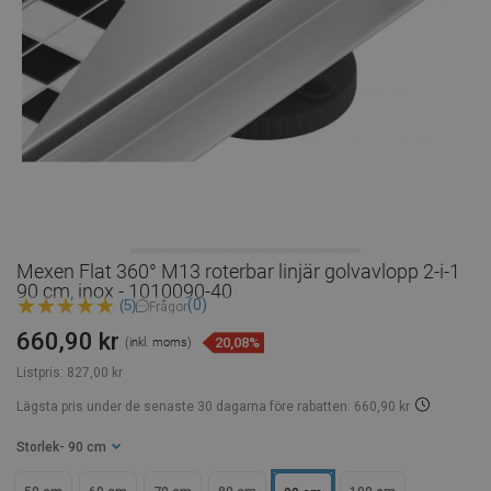
Mexen Flat 360° M13 roterbar linjär golvavlopp 2-i-1
90 cm, inox - 1010090-40
(0)
(5)
Frågor
660,90 kr
20,08%
(inkl. moms)
Listpris:
827,00 kr
Lägsta pris under de senaste 30 dagarna
före rabatten: 660,90 kr
Storlek
- 90 cm