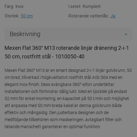
Färg:
Inox
I setet:
Komplett
Storlek:
50 cm
Roterande vattenlås:
Ja
Beskrivning
Mexen Flat 360° M13 roterande linjär dränering 2-i-1
50 cm, rostfritt stål - 1010050-40
Mexen Flat 360° M13 är en smart designad 2-i-1 linjär golvbrunn, 50
cm bred, tillverkad i högkvalitativt rostfritt stål AISI 304 med en
elegant inox-finish. Dess svängbara 360°-sifon underlättar
installationen och förhindrar dålig lukt. Med en tjocklek på endast
52 mm för enkel montering, en kapacitet på 50 l/min och möjlighet
att anpassa med 50 mm breda kakel är denna golvbrunn både
effektiv och mångsidig. Den justerbara designen och de
medföljande tillbehören som maskeringen, avtagbart filter och
tätande manschett garanterar en optimal funktion.