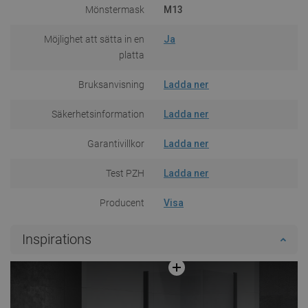
Mönstermask
M13
Möjlighet att sätta in en
Ja
platta
Bruksanvisning
Ladda ner
Säkerhetsinformation
Ladda ner
Garantivillkor
Ladda ner
Test PZH
Ladda ner
Producent
Visa
Inspirations