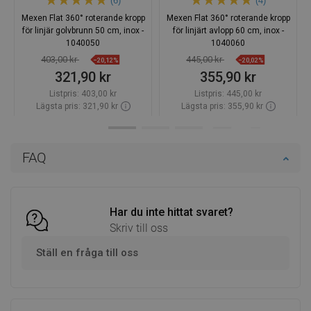
(6)
(4)
Mexen Flat 360° roterande kropp
Mexen Flat 360° roterande kropp
för linjär golvbrunn 50 cm, inox -
för linjärt avlopp 60 cm, inox -
1040050
1040060
403,00 kr
445,00 kr
−20,12%
−20,02%
321,90 kr
355,90 kr
Listpris:
403,00 kr
Listpris:
445,00 kr
Lägsta pris: 321,90 kr
Lägsta pris: 355,90 kr
Tillgänglighet:
Finns i lager först
Tillgänglighet:
Finns i lager först
Lägg i varukorg
Lägg i varukorg
FAQ
Jämför
favorite_border
Favoriter
Jämför
favorite_border
Favoriter
Har du inte hittat svaret?
Skriv till oss
Ställ en fråga till oss