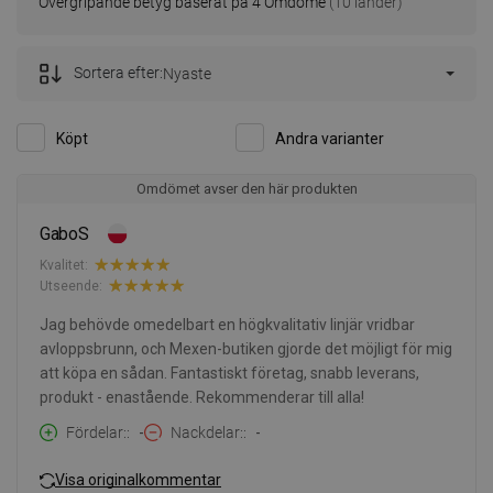
Övergripande betyg baserat på 4 Omdöme
(10 länder)
Sortera efter:
Nyaste
Köpt
Andra varianter
Omdömet avser den här produkten
GaboS
Kvalitet:
Utseende:
Jag behövde omedelbart en högkvalitativ linjär vridbar
avloppsbrunn, och Mexen-butiken gjorde det möjligt för mig
att köpa en sådan. Fantastiskt företag, snabb leverans,
produkt - enastående. Rekommenderar till alla!
Fördelar:
-
Nackdelar:
-
Visa originalkommentar