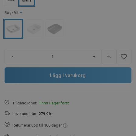
Matt
Glans
Färg
- Vit
favorite_border
-
+
Lägg i varukorg
Tillgänglighet:
Finns i lager först
Leverans från:
279.9 kr
Returnerar upp till 100 dagar