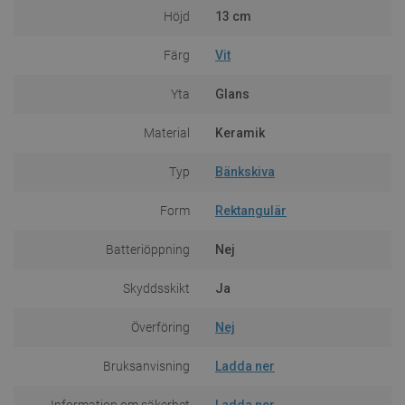
Höjd
13 cm
Färg
Vit
Yta
Glans
Material
Keramik
Typ
Bänkskiva
Form
Rektangulär
Batteriöppning
Nej
Skyddsskikt
Ja
Överföring
Nej
Bruksanvisning
Ladda ner
Information om säkerhet
Ladda ner