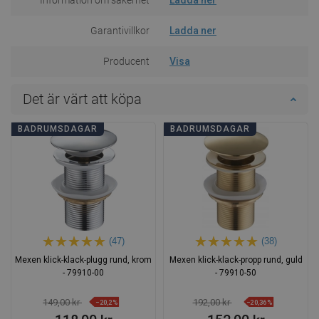
Garantivillkor
Ladda ner
Producent
Visa
Det är värt att köpa
BADRUMSDAGAR
BADRUMSDAGAR
(47)
(38)
Mexen klick-klack-plugg rund, krom
Mexen klick-klack-propp rund, guld
- 79910-00
- 79910-50
149,00 kr
192,00 kr
−20,2%
−20,36%