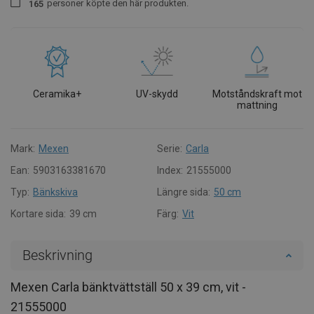
personer
köpte den här produkten.
1
6
5
Ceramika+
UV-skydd
Motståndskraft mot
mattning
Mark:
Mexen
Serie:
Carla
Ean:
5903163381670
Index:
21555000
Typ:
Bänkskiva
Längre sida:
50 cm
Kortare sida:
39 cm
Färg:
Vit
Beskrivning
Mexen Carla bänktvättställ 50 x 39 cm, vit -
21555000