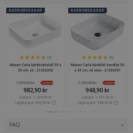
BADRUMSDAGAR
BADRUMSDAGAR
(4)
(6)
Mexen Carla bänktvättställ 50 x
Mexen Carla bänkfritt handfat 50
39 cm, vit - 21555000
x 39 cm, vit sten - 21555091
1 229,00 kr
1 187,00 kr
−20,02%
−20,06%
982,90 kr
948,90 kr
Listpris:
1 229,00 kr
Listpris:
1 187,00 kr
Lägsta pris: 982,90 kr
Lägsta pris: 948,90 kr
Tillgänglighet:
Finns i lager först
Tillgänglighet:
Finns i lager först
Lägg i varukorg
Lägg i varukorg
FAQ
Jämför
favorite_border
Favoriter
Jämför
favorite_border
Favoriter