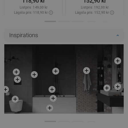
118,90 kr
152,90 kr
Listpris:
149,00 kr
Listpris:
192,00 kr
Lägsta pris: 118,90 kr
Lägsta pris: 152,90 kr
Tillgänglighet:
Finns i lager först
Tillgänglighet:
Finns i lager först
Lägg i varukorg
Lägg i varukorg
Inspirations
Jämför
favorite_border
Favoriter
Jämför
favorite_border
Favoriter