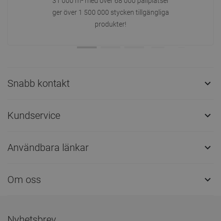
31 000 m² med över 68 000 pallplatser
ger över 1 500 000 stycken tillgängliga
produkter!
Snabb kontakt

Kundservice

Användbara länkar

Om oss

Nyhetsbrev