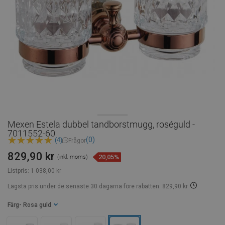
Mexen Estela dubbel tandborstmugg, roséguld -
7011552-60
(0)
(4)
Frågor
829,90 kr
20,05%
(inkl. moms)
Listpris:
1 038,00 kr
Lägsta pris under de senaste 30 dagarna
före rabatten: 829,90 kr
Färg
- Rosa guld