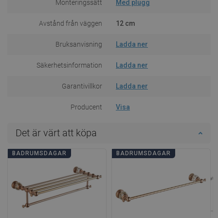
Monteringssätt
Med plugg
Avstånd från väggen
12 cm
Bruksanvisning
Ladda ner
Säkerhetsinformation
Ladda ner
Garantivillkor
Ladda ner
Producent
Visa
Det är värt att köpa
BADRUMSDAGAR
BADRUMSDAGAR