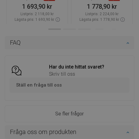
1 693,90 kr
1 778,90 kr
Listpris:
2 118,00 kr
Listpris:
2 224,00 kr
Lägsta pris: 1 693,90 kr
Lägsta pris: 1 778,90 kr
Tillgänglighet:
Finns i lager först
Tillgänglighet:
Finns i lager först
Lägg i varukorg
Lägg i varukorg
FAQ
Jämför
favorite_border
Favoriter
Jämför
favorite_border
Favoriter
Har du inte hittat svaret?
Skriv till oss
Ställ en fråga till oss
Se fler frågor
Fråga oss om produkten