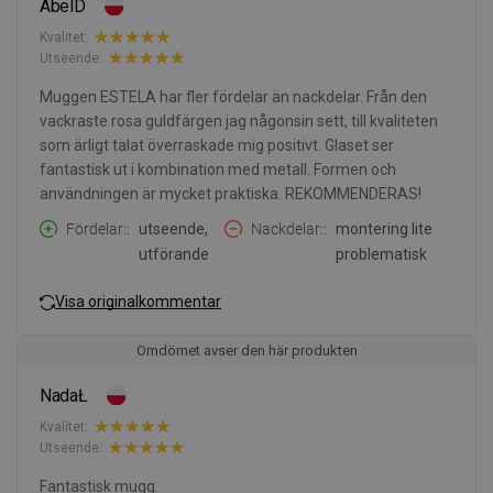
AbelD
Kvalitet:
Utseende:
Muggen ESTELA har fler fördelar än nackdelar. Från den
vackraste rosa guldfärgen jag någonsin sett, till kvaliteten
som ärligt talat överraskade mig positivt. Glaset ser
fantastisk ut i kombination med metall. Formen och
användningen är mycket praktiska. REKOMMENDERAS!
Fördelar:
utseende,
Nackdelar:
montering lite
utförande
problematisk
Visa originalkommentar
Omdömet avser den här produkten
NadaŁ
Kvalitet:
Utseende:
Fantastisk mugg.