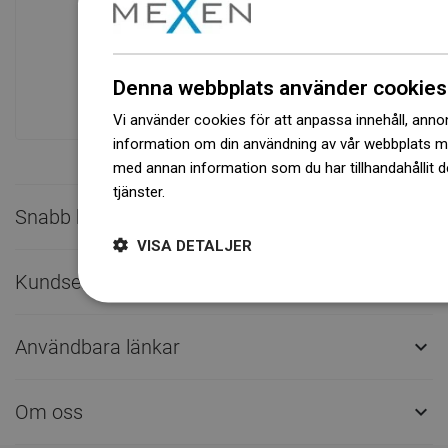
Tillgänglighet av varor
Ett modernt logistikcenter med en yta på
31 000 m² med över 68 000 pallplatser
ger över 1 500 000 stycken tillgängliga
Denna webbplats använder cookies
produkter!
Vi använder cookies för att anpassa innehåll, annons
information om din användning av vår webbplats 
med annan information som du har tillhandahållit d
tjänster.
Dowiedz się więcej
Snabb kontakt

VISA DETALJER
Kundservice

Användbara länkar

Om oss
