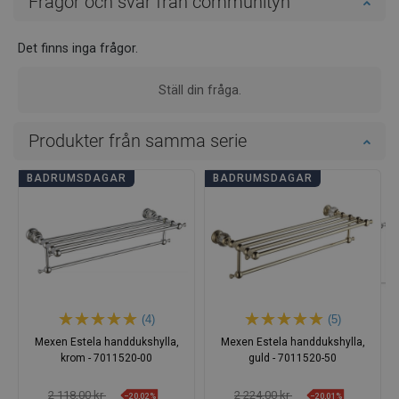
Frågor och svar från communityn
Det finns inga frågor.
Ställ din fråga.
Produkter från samma serie
BADRUMSDAGAR
BADRUMSDAGAR
(4)
(5)
Mexen Estela handdukshylla,
Mexen Estela handdukshylla,
krom - 7011520-00
guld - 7011520-50
2 118,00 kr
2 224,00 kr
−20,02%
−20,01%