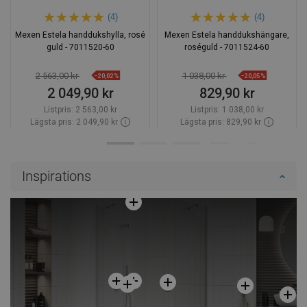
(4)
(4)
Mexen Estela handdukshylla, rosé
Mexen Estela handdukshängare,
guld - 7011520-60
roséguld - 7011524-60
2 563,00 kr
1 038,00 kr
−20,02%
−20,05%
2 049,90 kr
829,90 kr
Listpris:
2 563,00 kr
Listpris:
1 038,00 kr
Lägsta pris: 2 049,90 kr
Lägsta pris: 829,90 kr
Tillgänglighet:
Finns i lager först
Tillgänglighet:
Finns i lager först
Lägg i varukorg
Lägg i varukorg
Inspirations
Jämför
favorite_border
Favoriter
Jämför
favorite_border
Favoriter