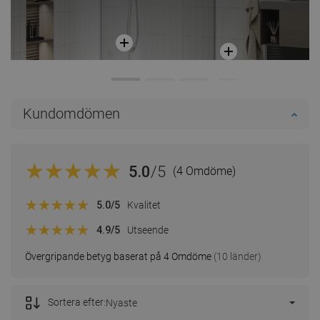
Kundomdömen
5.0
/5
(4 Omdöme)
5.0
/5
Kvalitet
4.9
/5
Utseende
Övergripande betyg baserat på 4 Omdöme
(10 länder)
Sortera efter:
Nyaste