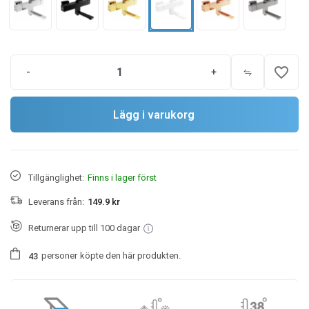
favorite_border
-
+
Lägg i varukorg
Tillgänglighet:
Finns i lager först
Leverans från:
149.9 kr
Returnerar upp till 100 dagar
personer
köpte den här produkten.
4
3