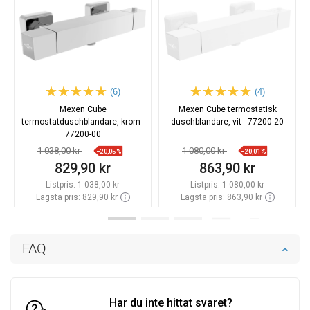
(6)
(4)
Mexen Cube
Mexen Cube termostatisk
termostatduschblandare, krom -
duschblandare, vit - 77200-20
77200-00
1 038,00 kr
1 080,00 kr
−20,05%
−20,01%
829,90 kr
863,90 kr
Listpris:
1 038,00 kr
Listpris:
1 080,00 kr
Lägsta pris: 829,90 kr
Lägsta pris: 863,90 kr
Tillgänglighet:
Finns i lager först
Tillgänglighet:
Finns i lager först
Lägg i varukorg
Lägg i varukorg
FAQ
Jämför
favorite_border
Favoriter
Jämför
favorite_border
Favoriter
Har du inte hittat svaret?