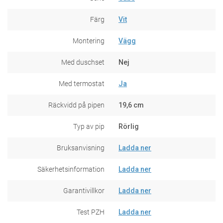
Färg
Vit
Montering
Vägg
Med duschset
Nej
Med termostat
Ja
Räckvidd på pipen
19,6 cm
Typ av pip
Rörlig
Bruksanvisning
Ladda ner
Säkerhetsinformation
Ladda ner
Garantivillkor
Ladda ner
Test PZH
Ladda ner