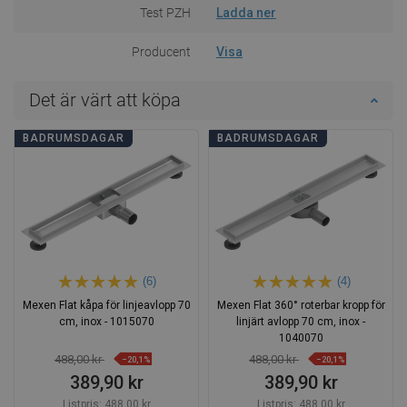
Test PZH
Ladda ner
Producent
Visa
Det är värt att köpa
BADRUMSDAGAR
BADRUMSDAGAR
(6)
(4)
Mexen Flat kåpa för linjeavlopp 70
Mexen Flat 360° roterbar kropp för
cm, inox - 1015070
linjärt avlopp 70 cm, inox -
1040070
488,00 kr
488,00 kr
−20,1%
−20,1%
389,90 kr
389,90 kr
Listpris:
488,00 kr
Listpris:
488,00 kr