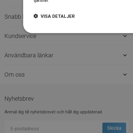
tjänster.
Dowiedz się więcej
Snabb kontakt

VISA DETALJER
Kundservice

Användbara länkar

Om oss

Nyhetsbrev
Anmäl dig till nyhetsbrevet och håll dig uppdaterad.