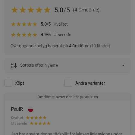
5.0
/5
(4 Omdöme)
5.0
/5
Kvalitet
4.9
/5
Utseende
Övergripande betyg baserat på 4 Omdöme
(10 länder)
Sortera efter:
Nyaste
Köpt
Andra varianter
Omdömet avser den här produkten
PaulR
Kvalitet:
Utseende:
Jag har använt denna täckplåt för Mexen linjeavlopp under