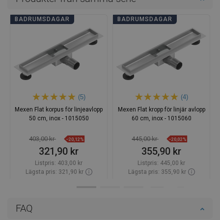
BADRUMSDAGAR
BADRUMSDAGAR
(5)
(4)
Mexen Flat korpus för linjeavlopp
Mexen Flat kropp för linjär avlopp
50 cm, inox - 1015050
60 cm, inox - 1015060
403,00 kr
445,00 kr
−20,12%
−20,02%
321,90 kr
355,90 kr
Listpris:
403,00 kr
Listpris:
445,00 kr
Lägsta pris: 321,90 kr
Lägsta pris: 355,90 kr
Tillgänglighet:
Finns i lager först
Tillgänglighet:
Finns i lager först
Lägg i varukorg
Lägg i varukorg
FAQ
Jämför
favorite_border
Favoriter
Jämför
favorite_border
Favoriter