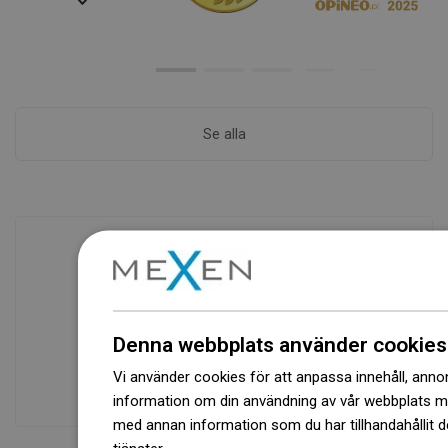
Se alla
Tillgänglighet av varor
Ett modernt logistikcenter med en yta på
31 000 m² med över 68 000 pallplatser
Denna webbplats använder cookies
ger över 1 500 000 stycken tillgängliga
Vi använder cookies för att anpassa innehåll, annons
produkter!
information om din användning av vår webbplats 
med annan information som du har tillhandahållit d