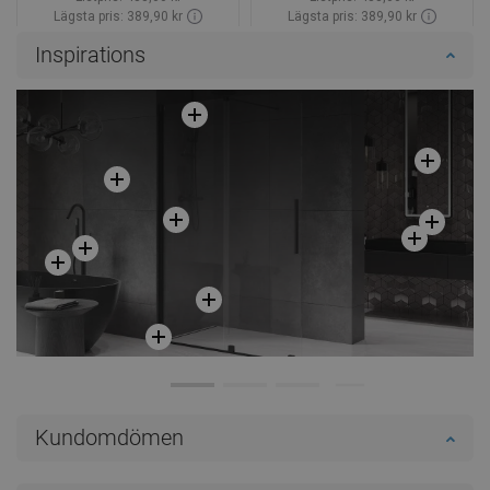
Lägsta pris: 389,90 kr
Lägsta pris: 389,90 kr
Tillgänglighet:
Finns i lager först
Tillgänglighet:
Finns i lager först
Inspirations
Lägg i varukorg
Lägg i varukorg
Jämför
favorite_border
Favoriter
Jämför
favorite_border
Favoriter
Kundomdömen