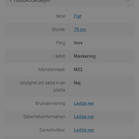
Serie
Flat
Storlek
70 cm
Färg
Inox
I setet
Maskering
Mönstermask
M22
Möjlighet att sätta in en
Nej
platta
Bruksanvisning
Ladda ner
Säkerhetsinformation
Ladda ner
Garantivillkor
Ladda ner