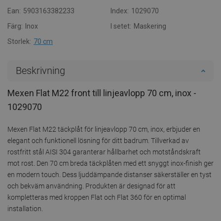
Ean:
5903163382233
Index:
1029070
Färg:
Inox
I setet:
Maskering
Storlek:
70 cm
Beskrivning
Mexen Flat M22 front till linjeavlopp 70 cm, inox -
1029070
Mexen Flat M22 täckplåt för linjeavlopp 70 cm, inox, erbjuder en
elegant och funktionell lösning för ditt badrum. Tillverkad av
rostfritt stål AISI 304 garanterar hållbarhet och motståndskraft
mot rost. Den 70 cm breda täckplåten med ett snyggt inox-finish ger
en modern touch. Dess ljuddämpande distanser säkerställer en tyst
och bekväm användning. Produkten är designad för att
kompletteras med kroppen Flat och Flat 360 för en optimal
installation.