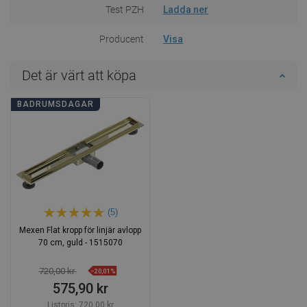
Test PZH
Ladda ner
Producent
Visa
Det är värt att köpa
BADRUMSDAGAR
(5)
Mexen Flat kropp för linjär avlopp
70 cm, guld - 1515070
720,00 kr
−20,01%
575,90 kr
Listpris:
720,00 kr