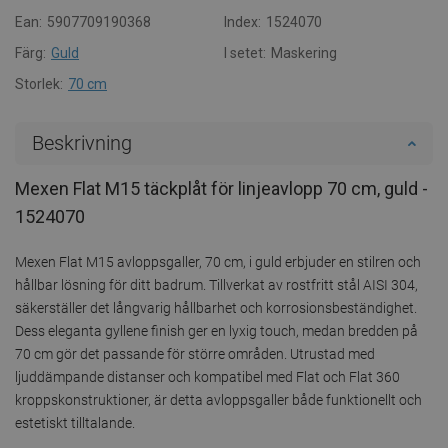
Ean:
5907709190368
Index:
1524070
Färg:
Guld
I setet:
Maskering
Storlek:
70 cm
Beskrivning
Mexen Flat M15 täckplåt för linjeavlopp 70 cm, guld -
1524070
Mexen Flat M15 avloppsgaller, 70 cm, i guld erbjuder en stilren och
hållbar lösning för ditt badrum. Tillverkat av rostfritt stål AISI 304,
säkerställer det långvarig hållbarhet och korrosionsbeständighet.
Dess eleganta gyllene finish ger en lyxig touch, medan bredden på
70 cm gör det passande för större områden. Utrustad med
ljuddämpande distanser och kompatibel med Flat och Flat 360
kroppskonstruktioner, är detta avloppsgaller både funktionellt och
estetiskt tilltalande.