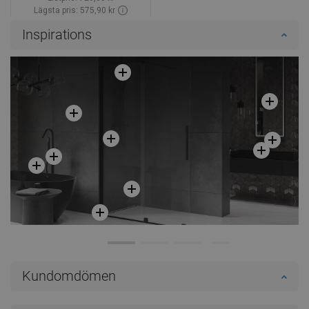
Lägsta pris: 575,90 kr
Tillgänglighet:
Finns i lager först
Inspirations
Lägg i varukorg
Jämför
favorite_border
Favoriter
Kundomdömen