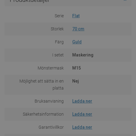
Serie
Flat
Storlek
70 cm
Färg
Guld
I setet
Maskering
Mönstermask
M15
Möjlighet att sätta in en
Nej
platta
Bruksanvisning
Ladda ner
Säkerhetsinformation
Ladda ner
Garantivillkor
Ladda ner