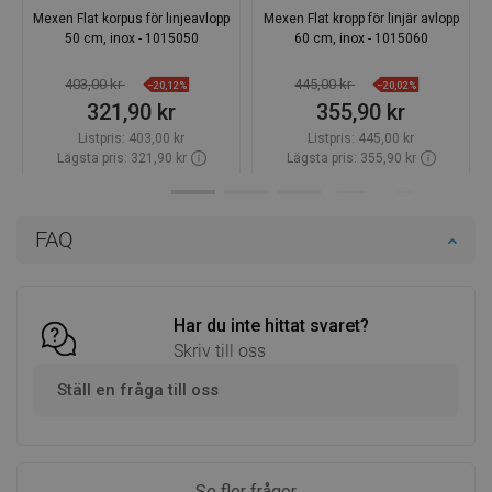
Mexen Flat korpus för linjeavlopp
Mexen Flat kropp för linjär avlopp
50 cm, inox - 1015050
60 cm, inox - 1015060
403,00 kr
445,00 kr
−20,12%
−20,02%
321,90 kr
355,90 kr
Listpris:
403,00 kr
Listpris:
445,00 kr
Lägsta pris: 321,90 kr
Lägsta pris: 355,90 kr
Tillgänglighet:
Finns i lager först
Tillgänglighet:
Finns i lager först
Lägg i varukorg
Lägg i varukorg
FAQ
Jämför
favorite_border
Favoriter
Jämför
favorite_border
Favoriter
Har du inte hittat svaret?
Skriv till oss
Ställ en fråga till oss
Se fler frågor