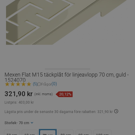
Mexen Flat M15 täckplåt för linjeavlopp 70 cm, guld -
1524070
(0)
(5)
Frågor
321,90 kr
20,12%
(inkl. moms)
Listpris:
403,00 kr
Lägsta pris under de senaste 30 dagarna
före rabatten: 321,90 kr
Storlek
- 70 cm