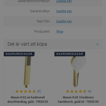
Säkerhetsinformation
Ladda ner
Garantivillkor
Ladda ner
Test PZH
Ladda ner
Producent
Visa
Det är värt att köpa
BADRUMSDAGAR
BADRUMSDAGAR
(6)
(4)
Mexen R-02 en-funktionell
Mexen R-05 3-funktions
duschhandtag, guld - 79500-50
handdusch, guld/vit - 79505-50