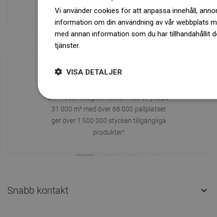
Vi använder cookies för att anpassa innehåll, annons
Se alla
information om din användning av vår webbplats 
med annan information som du har tillhandahållit d
tjänster.
Dowiedz się więcej
VISA DETALJER
Tillgänglighet av varor
Ett modernt logistikcenter med en yta på
31 000 m² med över 68 000 pallplatser
ger över 1 500 000 stycken tillgängliga
produkter!
Snabb kontakt
