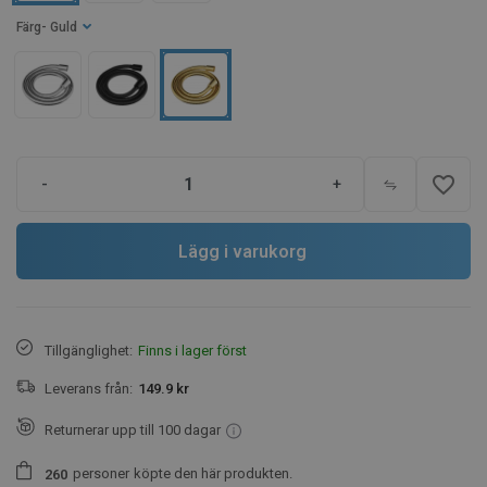
Färg
- Guld
favorite_border
-
+
Lägg i varukorg
Tillgänglighet:
Finns i lager först
Leverans från:
149.9 kr
Returnerar upp till 100 dagar
personer
köpte den här produkten.
2
6
0