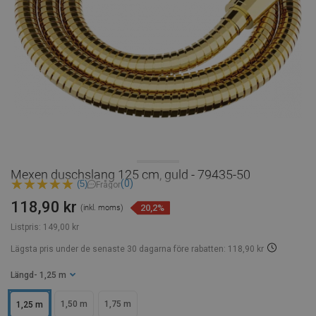
Mexen duschslang 125 cm, guld - 79435-50
(0)
(5)
Frågor
118,90 kr
20,2%
(inkl. moms)
Listpris:
149,00 kr
Lägsta pris under de senaste 30 dagarna
före rabatten: 118,90 kr
Längd
- 1,25 m
1,50 m
1,75 m
1,25 m