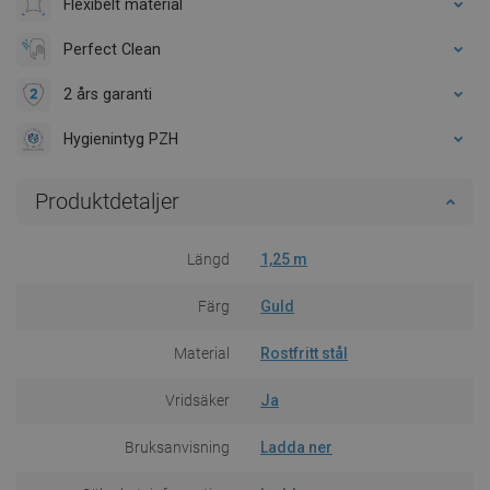
Flexibelt material
Perfect Clean
2 års garanti
Hygienintyg PZH
Produktdetaljer
Längd
1,25 m
Färg
Guld
Material
Rostfritt stål
Vridsäker
Ja
Bruksanvisning
Ladda ner