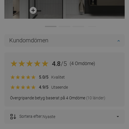
Kundomdömen
4.8
/5
(4 Omdöme)
5.0
/5
Kvalitet
4.9
/5
Utseende
Övergripande betyg baserat på 4 Omdöme
(10 länder)
Sortera efter:
Nyaste