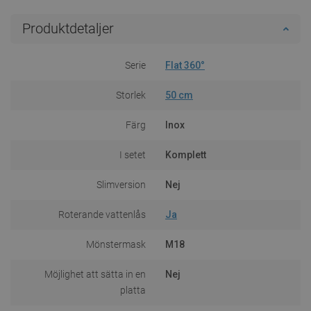
Produktdetaljer
Serie
Flat 360°
Storlek
50 cm
Färg
Inox
I setet
Komplett
Slimversion
Nej
Roterande vattenlås
Ja
Mönstermask
M18
Möjlighet att sätta in en
Nej
platta