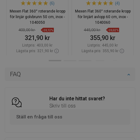
(6)
(4)
Mexen Flat 360° roterande kropp
Mexen Flat 360° roterande kropp
för linjär golvbrunn 50 cm, inox -
för linjärt avlopp 60 cm, inox -
1040050
1040060
403,00 kr
445,00 kr
−20,12%
−20,02%
321,90 kr
355,90 kr
Listpris:
403,00 kr
Listpris:
445,00 kr
Lägsta pris: 321,90 kr
Lägsta pris: 355,90 kr
Tillgänglighet:
Finns i lager först
Tillgänglighet:
Finns i lager först
Lägg i varukorg
Lägg i varukorg
FAQ
Jämför
favorite_border
Favoriter
Jämför
favorite_border
Favoriter
Har du inte hittat svaret?
Skriv till oss
Ställ en fråga till oss