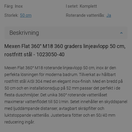
Färg:
Inox
I setet:
Komplett
Storlek:
50 cm
Roterande vattenlås:
Ja
Beskrivning
Mexen Flat 360° M18 360 graders linjeavlopp 50 cm,
rostfritt stål - 1023050-40
Mexen Flat 360° M18 roterande linjeavlopp 50 cm, inox är den
perfekta lösningen för moderna badrum. Tillverkat av hållbart
rostfritt stål AISI 304 med en elegant inox-finish. Med en bredd på
50 cm och en installationsdjup på 52 mm passar det perfekt i de
flesta duschmiljöer. Det unika 360° roterande vattenlåset
maximerar vattenflödet till 50 l/min. Setet innehåller en skyddspanel
med ljuddämpande distanser, avtagbart skräpfilter och
luktstoppande vattenlås. Justerbara fötter och en 50/40 mm
reducering ingår.