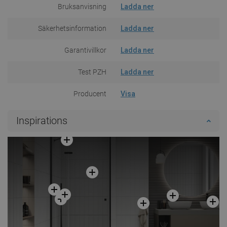
Bruksanvisning
Ladda ner
Säkerhetsinformation
Ladda ner
Garantivillkor
Ladda ner
Test PZH
Ladda ner
Producent
Visa
Inspirations