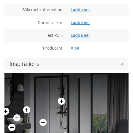
Säkerhetsinformation
Ladda ner
Garantivillkor
Ladda ner
Test PZH
Ladda ner
Producent
Visa
Inspirations