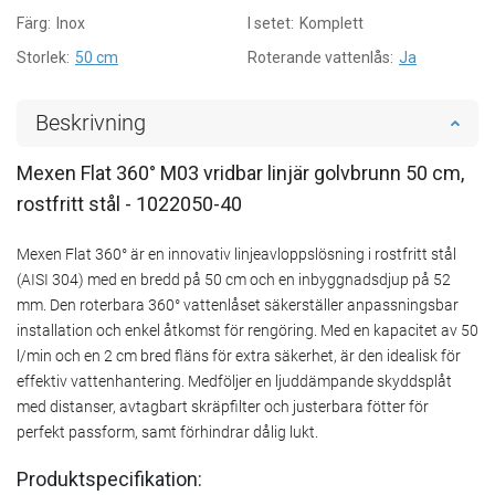
Färg:
Inox
I setet:
Komplett
Storlek:
50 cm
Roterande vattenlås:
Ja
Beskrivning
Mexen Flat 360° M03 vridbar linjär golvbrunn 50 cm,
rostfritt stål - 1022050-40
Mexen Flat 360° är en innovativ linjeavloppslösning i rostfritt stål
(AISI 304) med en bredd på 50 cm och en inbyggnadsdjup på 52
mm. Den roterbara 360° vattenlåset säkerställer anpassningsbar
installation och enkel åtkomst för rengöring. Med en kapacitet av 50
l/min och en 2 cm bred fläns för extra säkerhet, är den idealisk för
effektiv vattenhantering. Medföljer en ljuddämpande skyddsplåt
med distanser, avtagbart skräpfilter och justerbara fötter för
perfekt passform, samt förhindrar dålig lukt.
Produktspecifikation: