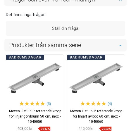
Det finns inga frågor.
Ställ din fråga.
Produkter från samma serie
BADRUMSDAGAR
BADRUMSDAGAR
(6)
(4)
Mexen Flat 360° roterande kropp
Mexen Flat 360° roterande kropp
för linjär golvbrunn 50 cm, inox -
för linjärt avlopp 60 cm, inox -
1040050
1040060
403,00 kr
445,00 kr
−20,12%
−20,02%