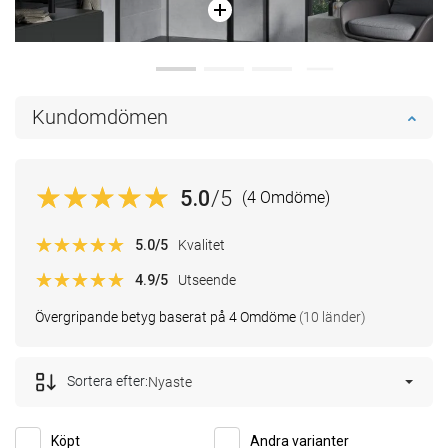
Kundomdömen
5.0
/5
(4 Omdöme)
5.0
/5
Kvalitet
4.9
/5
Utseende
Övergripande betyg baserat på 4 Omdöme
(10 länder)
Sortera efter:
Nyaste
Köpt
Andra varianter