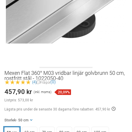
Mexen Flat 360° M03 vridbar linjär golvbrunn 50 cm,
rostfritt stål - 1022050-40
(0)
(4)
Frågor
457,90 kr
20,09%
(inkl. moms)
Listpris:
573,00 kr
Lägsta pris under de senaste 30 dagarna
före rabatten: 457,90 kr
Storlek
- 50 cm