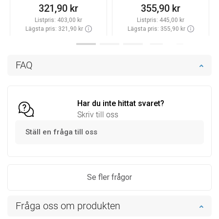
321,90 kr
355,90 kr
Listpris:
403,00 kr
Listpris:
445,00 kr
Lägsta pris: 321,90 kr
Lägsta pris: 355,90 kr
Tillgänglighet:
Finns i lager först
Tillgänglighet:
Finns i lager först
Lägg i varukorg
Lägg i varukorg
FAQ
Jämför
favorite_border
Favoriter
Jämför
favorite_border
Favoriter
Har du inte hittat svaret?
Skriv till oss
Ställ en fråga till oss
Se fler frågor
Fråga oss om produkten